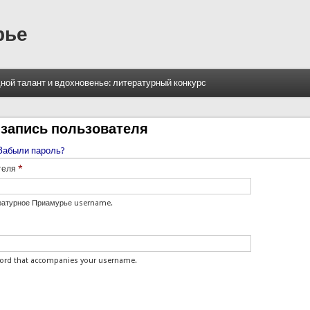
рье
ной талант и вдохновенье: литературный конкурс
 запись пользователя
вная вкладка)
Забыли пароль?
е вкладки
теля
*
ературное Приамурье username.
word that accompanies your username.