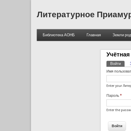
Литературное Приаму
Библиотека АОНБ
Главная
Земли род
Учётная
Войти
(акти
Главны
Имя пользова
Enter your Лит
Пароль
*
Enter the pass