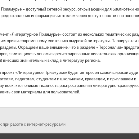
 Приамурье – доступный сетевой ресурс, открывающий для библиотеки н
предоставления информации читателям через доступ к постоянно попол
мент «Литературное Приамурье» состоит из нескольких тематических раз
истории и современному состоянию амурской литературы. Планируются к
 разделы. Обращаем ваше внимание, что в разделе «Персоналии» предст
оров, являющихся членами зарегистрированных писательских организац
и) внесших значительный вклад в литературу региона.
о проект «Литературное Приамурье» будет интересен самой широкой ауди
тателям, педагогам, студентам и школьникам, краеведам, и приглашаем к
ву всех, кто понимает важность распространения литературно-краеведчес
тавить свои материалы для пользователей.
 при работе с интернет-ресурсами