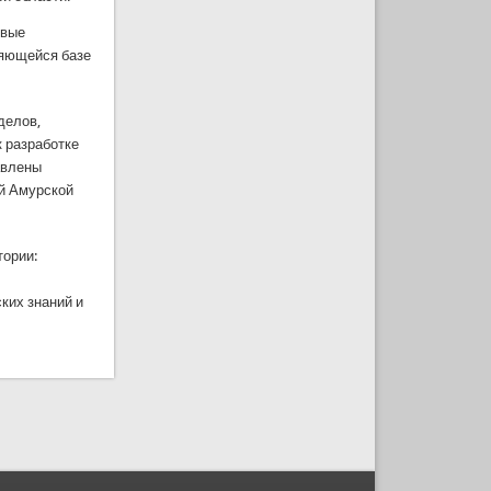
овые
няющейся базе
делов,
 разработке
авлены
ий Амурской
тории:
ких знаний и