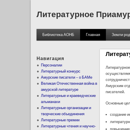
Литературное Приаму
Библиотека АОНБ
Главная
Земли род
Литерат
Навигация
Персоналии
Литературное
Литературный конкурс
осуществляем
Амурские писатели – о БАМе
сотрудничест
Великая Отечественная война в
Амурским отд
амурской литературе
писателей.
Литературные и краеведческие
альманахи
Основные цел
Литературные организации и
творческие объединения
создание и
Литературные премии
литературн
Литературные чтения и научно-
повышение 