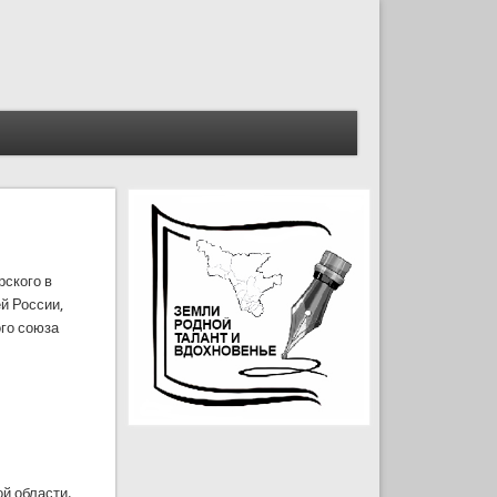
рского в
й России,
го союза
й области.