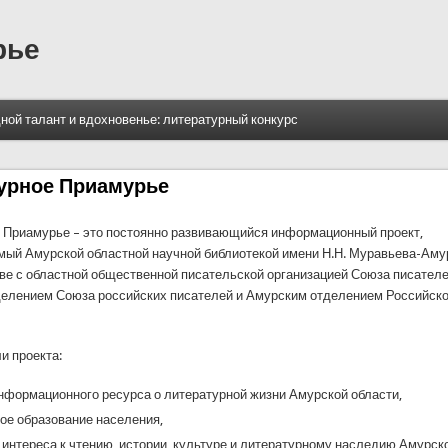
рье
ной талант и вдохновенье: литературный конкурс
урное Приамурье
 Приамурье – это постоянно развивающийся информационный проект,
ый Амурской областной научной библиотекой имени Н.Н. Муравьева-Аму
ве с областной общественной писательской организацией Союза писателе
елением Союза российских писателей и Амурским отделением Российско
и проекта:
нформационного ресурса о литературной жизни Амурской области,
ое образование населения,
интереса к чтению, истории, культуре и литературному наследию Амурско