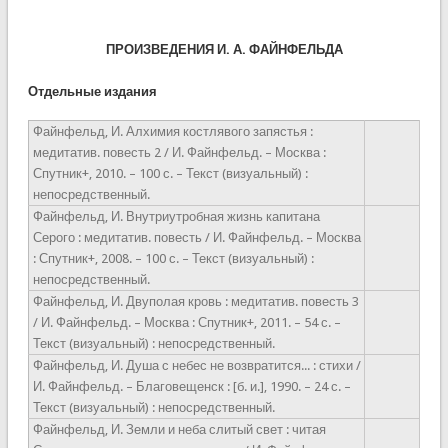
ПРОИЗВЕДЕНИЯ И. А. ФАЙНФЕЛЬДА
Отдельные издания
Файнфельд, И. Алхимия костлявого запястья :
медитатив. повесть 2 / И. Файнфельд. – Москва :
Спутник+, 2010. – 100 с. – Текст (визуальный) :
непосредственный.
Файнфельд, И. Внутриутробная жизнь капитана
Серого : медитатив. повесть / И. Файнфельд. – Москва
: Спутник+, 2008. – 100 с. – Текст (визуальный) :
непосредственный.
Файнфельд, И. Двуполая кровь : медитатив. повесть 3
/ И. Файнфельд. – Москва : Спутник+, 2011. – 54 с. –
Текст (визуальный) : непосредственный.
Файнфельд, И. Душа с небес не возвратится... : стихи /
И. Файнфельд. – Благовещенск : [б. и.], 1990. – 24 с. –
Текст (визуальный) : непосредственный.
Файнфельд, И. Земли и неба слитый свет : читая