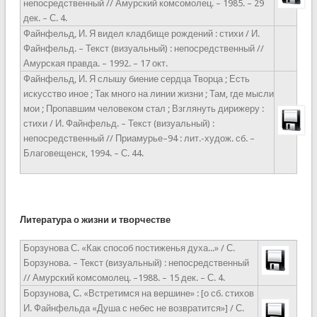
непосредственный // Амурский комсомолец. – 1985. – 29
дек. – С. 4.
Файнфельд, И. Я видел кладбище рождений : стихи / И.
Файнфельд. – Текст (визуальный) : непосредственный //
Амурская правда. – 1992. – 17 окт.
Файнфельд, И. Я слышу биение сердца Творца ; Есть
искусство иное ; Так много на линии жизни ; Там, где мысли
мои ; Пропавшим человеком стал ; Взглянуть дирижеру :
стихи / И. Файнфельд. – Текст (визуальный) :
непосредственный // Приамурье–94 : лит.-худож. сб. –
Благовещенск, 1994. – С. 44.
Литература о жизни и творчестве
Борзунова С. «Как способ постиженья духа...» / С.
Борзунова. – Текст (визуальный) : непосредственный
// Амурский комсомолец. –1988. – 15 дек. – С. 4.
Борзунова, С. «Встретимся на вершине» : [о сб. стихов
И. Файнфельда «Душа с небес не возвратится»] / С.