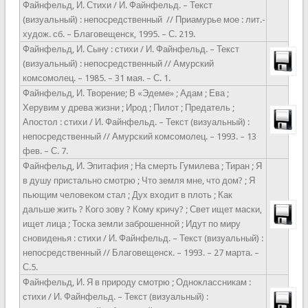
Файнфельд, И. Стихи / И. Файнфельд. – Текст
(визуальный) : непосредственный // Приамурье мое : лит.-
худож. сб. – Благовещенск, 1995. – С. 219.
Файнфельд, И. Сыну : стихи / И. Файнфельд. – Текст
(визуальный) : непосредственный // Амурский
комсомолец. – 1985. – 31 мая. – С. 1.
Файнфельд, И. Творение; В «Эдеме» ; Адам ; Ева ;
Херувим у древа жизни ; Ирод ; Пилот ; Предатель ;
Апостол : стихи / И. Файнфельд. – Текст (визуальный) :
непосредственный // Амурский комсомолец. – 1993. – 13
фев. – С. 7.
Файнфельд, И. Эпитафия ; На смерть Гумилева ; Тиран ; Я
в душу пристально смотрю ; Что земля мне, что дом? ; Я
пьющим человеком стал ; Дух входит в плоть ; Как
дальше жить ? Кого зову ? Кому кричу? ; Свет ищет маски,
ищет лица ; Тоска земли заброшенной ; Идут по миру
сновиденья : стихи / И. Файнфельд. – Текст (визуальный) :
непосредственный // Благовещенск. – 1993. – 27 марта. –
С.5.
Файнфельд, И. Я в природу смотрю ; Одноклассникам :
стихи / И. Файнфельд. – Текст (визуальный) :