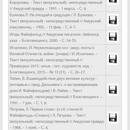
Борзунова. – Текст (визуальный) : непосредственный
// Амурский правда. – 1991. – 1 марта. – С. 4.
Буянова Л. Не опоздай в грядущее / Л. Буянова. –
Текст (визуальный) : непосредственный // Амурский
комсомолец. – 1993. – 13 фев. – С. 6-7.
Игорь Файнфельд // Амурские писатели : библиогр.
указ. – Благовещенск, 2000. – С. 54-55.
Игнатенко, И. Неумолкающее эхо : амур. поэты о
Великой Отечеств. войне : [очерк] / И. Игнатенко. –
Текст (визуальный) : непосредственный //
Приамурье-2015 : альм. : лит.-художеств. изд. –
Благовещенск, 2015. – № 13 (31). – С. 26–27.
Либин, В. Взаимодействие двух великих культур :
[интервью с пред. Дальневост. о-ва приверженцев
дзен И. Файнфельдом] / В. Либин. – Текст
(визуальный) : непосредственный // Благовещенск. –
1991. – 7 дек. – С. 1, 6.
Петрова, Л. Первое слово : [о сб. стихов И.
Файнфельда «Слово»] / Л. Петрова. – Текст
(визуальный) : непосредственный // Амурская правда.
– 1988. – 1 нояб. – С. 4.