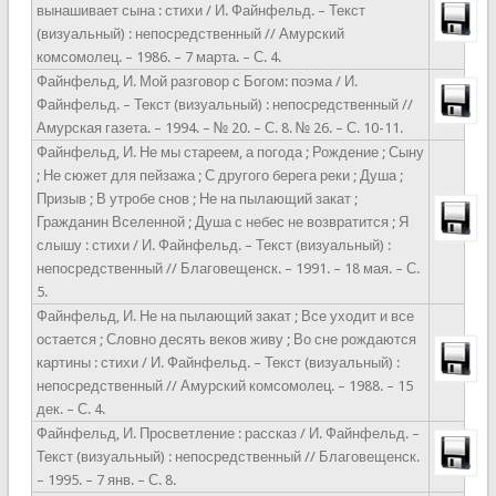
вынашивает сына : стихи / И. Файнфельд. – Текст
(визуальный) : непосредственный // Амурский
комсомолец. – 1986. – 7 марта. – С. 4.
Файнфельд, И. Мой разговор с Богом: поэма / И.
Файнфельд. – Текст (визуальный) : непосредственный //
Амурская газета. – 1994. – № 20. – С. 8. № 26. – С. 10-11.
Файнфельд, И. Не мы стареем, а погода ; Рождение ; Сыну
; Не сюжет для пейзажа ; С другого берега реки ; Душа ;
Призыв ; В утробе снов ; Не на пылающий закат ;
Гражданин Вселенной ; Душа с небес не возвратится ; Я
слышу : стихи / И. Файнфельд. – Текст (визуальный) :
непосредственный // Благовещенск. – 1991. – 18 мая. – С.
5.
Файнфельд, И. Не на пылающий закат ; Все уходит и все
остается ; Словно десять веков живу ; Во сне рождаются
картины : стихи / И. Файнфельд. – Текст (визуальный) :
непосредственный // Амурский комсомолец. – 1988. – 15
дек. – С. 4.
Файнфельд, И. Просветление : рассказ / И. Файнфельд. –
Текст (визуальный) : непосредственный // Благовещенск.
– 1995. – 7 янв. – С. 8.