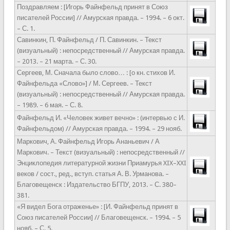
Поздравляем : [Игорь Файнфельд принят в Союз
писателей России] // Амурская правда. – 1994. – 6 окт.
– С. 1.
Савинкин, П. Файнфельд / П. Савинкин. – Текст
(визуальный) : непосредственный // Амурская правда.
– 2013. – 21 марта. – С. 30.
Сергеев, М. Сначала было слово… : [о кн. стихов И.
Файнфельда «Слово»] / М. Сергеев. – Текст
(визуальный) : непосредственный // Амурская правда.
– 1989. – 6 мая. – С. 8.
Файнфельд И. «Человек живет вечно» : (интервью с И.
Файнфельдом) // Амурская правда. – 1994. – 29 нояб.
Маркович, А. Файнфельд Игорь Ананьевич / А
Маркович. – Текст (визуальный) : непосредственный //
Энциклопедия литературной жизни Приамурья XIX–XXI
веков / сост., ред., вступ. статья А. В. Урманова. –
Благовещенск : Издательство БГПУ, 2013. – С. 380–
381.
«Я видел Бога отраженье» : [И. Файнфельд принят в
Союз писателей России] // Благовещенск. – 1994. – 5
нояб. – С. 5.