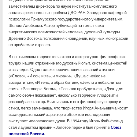
заместителем директора по науке института комплексного
анализа региональных проблем ДВО РАН. Заведовал кафедрой
психологии Приамурского государственного университета им.
Шолом-Алейхема. Автор публикаций на темы психо-
энергетических возможностей человека, духовной культуры
Древнего Востока, толкования сновидений, научных монографий
по проблемам стресса.
В поэтическом творчестве автора и литературно-философских
трудах нашли отражение его духовный опыт, система ценностей
и взглядов. Одно только перечисление названий этих книг
(«Слово», «И сон, и явь, и миражи», «Душа с небес не
возвратится», «И тень, и образ бытия», «Земли и неба слитый
свет», «Разговор с Богом», «Попытка пробудиться», «Дзэн для
самого себя») показывает, насколько творчески плодовит и
разнообразен автор. Вчитываясь в его философскую прозу и
стихи, легко замечаешь, что творчество Игоря Ананьевича носит
исследовательский характер и объектом исследования
выступает человеческая душа. В 1994 году Игорь Файнфельд
стал лауреатом премии «Золотое перо» и был принят в
Союз
писателей России
.