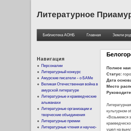
Литературное Приаму
Библиотека АОНБ
Главная
Земли род
Белогор
Навигация
Персоналии
Полное наи
Литературный конкурс
Статус:
горо
Амурские писатели – о БАМе
Дата основ
Великая Отечественная война в
Место расп
амурской литературе
Руководите
Литературные и краеведческие
альманахи
Литературная 
Литературные организации и
культурном о
творческие объединения
«Возьмемся з
Литературные премии
краеведческ
Литературные чтения и научно-
ушел на выну