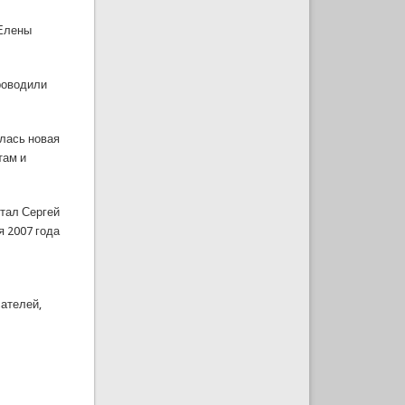
 Елены
проводили
илась новая
там и
стал Сергей
ря 2007 года
сателей,