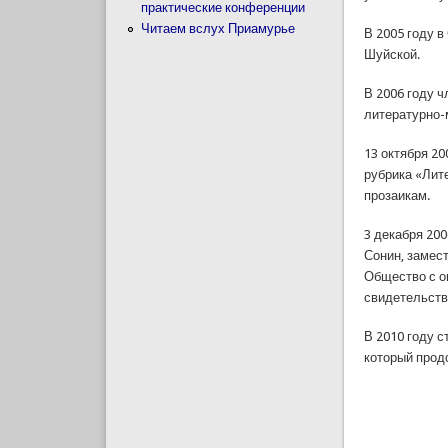
практические конференции
Читаем вслух Приамурье
В 2005 году 
Шуйской.
В 2006 году 
литературно-
13 октября 20
рубрика «Лит
прозаикам.
3 декабря 20
Сонин, замес
Общество с о
свидетельств
В 2010 году с
который прод