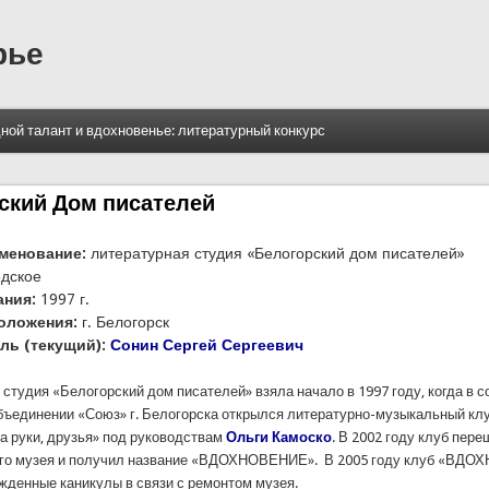
рье
ной талант и вдохновенье: литературный конкурс
ский Дом писателей
менование:
литературная студия «Белогорский дом писателей»
дское
ания:
1997 г.
оложения:
г. Белогорск
ль (текущий):
Сонин Сергей Сергеевич
студия «Белогорский дом писателей» взяла начало в 1997 году, когда в 
бъединении «Союз» г. Белогорска открылся литературно-музыкальный кл
а руки, друзья» под руководствам
Ольги Камоско
. В 2002 году клуб пере
ого музея и получил название «ВДОХНОВЕНИЕ». В 2005 году клуб «ВД
жденные каникулы в связи с ремонтом музея.