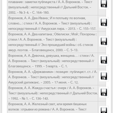
плавание : заметки публициста / А. А. Воронков. – Текст
(визуальный) : непосредственный // Дальний Восток. –
2002. – № 3-4. – С. 164–180.
Воронков, А. А. Два Ивана ; И я поплыву по волнам,
словно... : стихи / А. А. Воронков. – Текст (визуальный) :
непосредственный // Амурская лира. – 2013. – С. 155–157.
Воронков, А. А. Два капитана ; Обелиски ; Мой ; Похороны :
стихи / А. А. Воронков. – Текст (визуальный) :
непосредственный // Эхо прошедшей войны : сб. стихов
амур. поэтов. – Благовещенск, 2000. – С. 5–13.
Воронков, А. А. Девочка, девушка, женщина… : стихи / А.
А. Воронков. – Текст (визуальный) : непосредственный //
Благовещенск. – 1999. – 5 марта. – С. 1.
Воронков, А. А. «Державники» : позиция : публицист. ст. / А.
А. Воронков. – Текст (визуальный) : непосредственный //
Амурский дилижанс. – 2005. – 17 июня. – С. 12.
Воронков, А. А. Жажда счастья : очерк / А. А. Воронков. –
Текст (визуальный) : непосредственный // Дальний Восток.
– 1992. – № 1. – С. 136–143.
Воронков, А. А. Железный свет, или время бешеных
волков : отрывки из романа / А. А. Воронков. – Текст