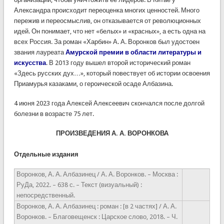
Александра происходит переоценка многих ценностей. Много
пережив и переосмыслив, он отказывается от революционных
идей. Он понимает, что нет «белых» и «красных», а есть одна на
всех Россия. За роман «Харбин» А. А. Воронков был удостоен
звания лауреата
Амурской премии в области литературы и
искусства
. В 2013 году вышел второй исторический роман
«Здесь русских дух…», который повествует об истории освоения
Приамурья казаками, о героической осаде Албазина.
4 июня 2023 года Алексей Алексеевич скончался после долгой
болезни в возрасте 75 лет.
ПРОИЗВЕДЕНИЯ А. А. ВОРОНКОВА
Отдельные издания
Воронков, А. А. Албазинец / А. А. Воронков. – Москва :
РуДа, 2022. – 638 с. – Текст (визуальный) :
непосредственный.
Воронков, А. А. Албазинец : роман : [в 2 частях] / А. А.
Воронков. – Благовещенск : Царское слово, 2018. – Ч.