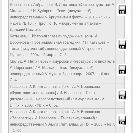
Воронкова, «Избранное» И. Игнатенко, «Острое чувство» А.
Маликова ] / И. Зубарев. – Текст (визуальный) :
непосредственный // Аргументы и факты. – 2016. – 9–15
марта (№ 10). – Прил.: с. 16. – (Аргументы и Факты –
Дальний Восток).
Катышев, Н. История глазами художника : [о кн. А.
Воронкова «Провинциальная трагедия»] / Н. Катышев. –
Текст (визуальный) : непосредственный // Проспект
Пушкина. – 2004. – 3 март. – С. 2.
Малык, А. Петр Первый амурской литературы : [о писателе
А. Воронкове] / А. Малык. – Текст (визуальный) :
непосредственный // Мужской разговор. – 2007. – 10 окт. –
С. 4.
Назарова, И. Книжная лавка : [о кн. А. А. Воронкова
«Фронтовая «неотложка»] / И. Назарова. – Текст
(визуальный) : непосредственный // Амур : лит. альм.
БГПУ. – 2008. – № 7. – С. 62.
Назарова, И. Книжная лавка : [о кн. А. А. Воронкова
«Забереги»] / И. Назарова. – Текст (визуальный) :
непосредственный // Амур : лит. альм. БГПУ. – 2008. – № 7.
– С. 66.