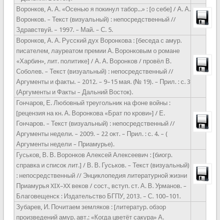
Воронков, А. А. «Осенью я покинул табор...» : [о себе] / А. А.
Воронков. – Текст (визуальный) : непосредственный //
Здравствуй. – 1997. – Май. – С. 5.
Воронков, А. А. Русский дух Воронкова : [беседа с амур.
писателем, лауреатом премии А. Воронковым о романе
«Харбин», лит. политике] / А. А. Воронков / провёл В.
Соболев. – Текст (визуальный) : непосредственный //
Аргументы и факты. – 2012. – 9–15 мая. (№ 19). – Прил. : с. 3
(Аргументы и Факты – Дальний Восток).
Гончаров, Е. Любовный треугольник на фоне войны :
[рецензия на кн. А. Воронкова «Брат по крови»] / Е.
Гончаров. – Текст (визуальный) : непосредственный //
Аргументы недели. – 2009. – 22 окт. – Прил. : с. 4. – (
Аргументы недели – Приамурье).
Гуськов, В. В. Воронков Алексей Алексеевич : [биогр.
справка и список лит.] / В. В. Гуськов. – Текст (визуальный)
: непосредственный // Энциклопедия литературной жизни
Приамурья XIX–XX веков / сост., вступ. ст. А. В. Урманов. –
Благовещенск : Издательство БГПУ, 2013. – С. 100–101.
Зубарев, И.
Почитаем земляков : [литератур. обзор
произведений амур. авт.: «Когда цветёт сакура» А.