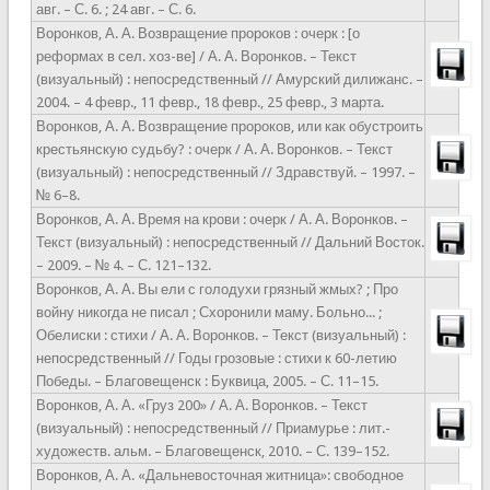
авг. – С. 6. ; 24 авг. – С. 6.
Воронков, А. А. Возвращение пророков : очерк : [о
реформах в сел. хоз-ве] / А. А. Воронков. – Текст
(визуальный) : непосредственный // Амурский дилижанс. –
2004. – 4 февр., 11 февр., 18 февр., 25 февр., 3 марта.
Воронков, А. А. Возвращение пророков, или как обустроить
крестьянскую судьбу? : очерк / А. А. Воронков. – Текст
(визуальный) : непосредственный // Здравствуй. – 1997. –
№ 6–8.
Воронков, А. А. Время на крови : очерк / А. А. Воронков. –
Текст (визуальный) : непосредственный // Дальний Восток.
– 2009. – № 4. – С. 121–132.
Воронков, А. А. Вы ели с голодухи грязный жмых? ; Про
войну никогда не писал ; Схоронили маму. Больно... ;
Обелиски : стихи / А. А. Воронков. – Текст (визуальный) :
непосредственный // Годы грозовые : стихи к 60-летию
Победы. – Благовещенск : Буквица, 2005. – С. 11–15.
Воронков, А. А. «Груз 200» / А. А. Воронков. – Текст
(визуальный) : непосредственный // Приамурье : лит.-
художеств. альм. – Благовещенск, 2010. – С. 139–152.
Воронков, А. А. «Дальневосточная житница»: свободное