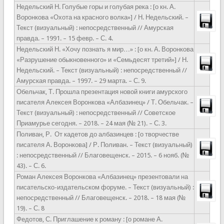
Недельский Н. Голубые горы и голубая река : [о кн. А.
Воронкова «Охота на красного волка»] / Н. Недельский. –
Текст (визуальный) : непосредственный // Амурская
правда. – 1991. – 15 февр. – С. 4.
Недельский Н. «Хочу познать я мир…» : [о кн. А. Воронкова
«Разрушение обыкновенного» и «Семьдесят третий»] / Н.
Недельский. – Текст (визуальный) : непосредственный //
Амурская правда. – 1997. – 29 марта. – С. 9.
Обельчак, Т. Прошла презентация новой книги амурского
писателя Алексея Воронкова «Албазинец» / Т. Обельчак. –
Текст (визуальный) : непосредственный // Советское
Приамурье сегодня. – 2018. – 24 мая (№ 21). – С. 3.
Поливан, Р.
От кадетов до албазинцев : [о творчестве
писателя А. Воронкова] / Р. Поливан. – Текст (визуальный)
: непосредственный // Благовещенск. – 2015. – 6 нояб. (№
43). – С. 6.
Роман Алексея Воронкова «Албазинец» презентовали на
писательско-издательском форуме. – Текст (визуальный) :
непосредственный // Благовещенск. – 2018. – 18 мая (№
19). – С. 8
Федотов, С. Приглашение к роману : [о романе А.