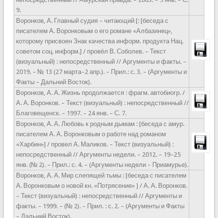
9.
Воронков, А. Главный судия – читающий [: [беседа с
писателем А. Воронковым о его романе «Албазинец»,
которому присвоен Знак качества информ. продукта Нац.
советом соц. информ.] / провёл В. Соболев. – Текст
(визуальный) : непосредственный // Аргументы и факты. –
2019. – № 13 (27 марта–2 апр.). – Прил.: с. 3. – (Аргументы и
Факты – Дальний Восток).
Воронков, А. А. Жизнь продолжается : фрагм. автобиогр. /
А. А. Воронков. – Текст (визуальный) : непосредственный //
Благовещенск. – 1997. – 24 янв. – С. 7.
Воронков, А. А. Любовь к родным дымам : [беседа с амур.
писателем А. А. Воронковым о работе над романом
«Харбин»] / провел А. Маликов. – Текст (визуальный) :
непосредственный // Аргументы недели. – 2012. – 19–25
янв. (№ 2). – Прил.: с. 4. – (Аргументы недели – Приамурье).
Воронков, А. А. Мир слепящей тьмы : [беседа с писателем
А. Воронковым о новой кн. «Потрясение» ] / А. А. Воронков.
– Текст (визуальный) : непосредственный // Аргументы и
факты. – 1999. – (№ 2). – Прил. : с. 2. – (Аргументы и Факты
– Дальний Восток).