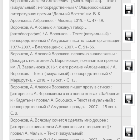
Воронков Алексей Алексеевич : [биогр. справка]. – Текст
(визуальный) : непосредственный // Общероссийская
литературная премия "Дальний Восток" им. В. К.
Арсеньева. Избранное. – Москва, 2019. – С. 47–49.
Воронков, А. А осенью я покинул табор… :
[автобиография] / А. Воронков. – Текст (визуальный) :
непосредственный // Амурская писательская организация.
1977–2007. – Благовещенск, 2007. – С. 51–56.
Воронков, А. Алексей Воронков: первично знание жизни :
[беседа с писателем А. Воронковым, номинантом премии
им. Л. Завальнюка 2018 г. о его романе «Албазинец»] / А.
Воронков. – Текст (визуальный) : непосредственный //
Маршрутка. – 2018. – 18 окт. – С. 13.
Воронков, А. Алексей Воронков пишет прозу в стихах :
[интервью с А. Воронковым о его новых книгах «Забереги»
и «Кадеты»] / провел А. Бобошко. – Текст (визуальный) :
непосредственный // Амурская правда. – 2007. – 15 сент. –
С. 3.
Воронков, А. Всякому хочется сделать мир добрее :
[интервью с писателем А.Воронковым о творчестве] /
провел А. Малык. – Текст (визуальный) :
непосредственный // Амурская правда. – 2003. – 9 янв. – С.