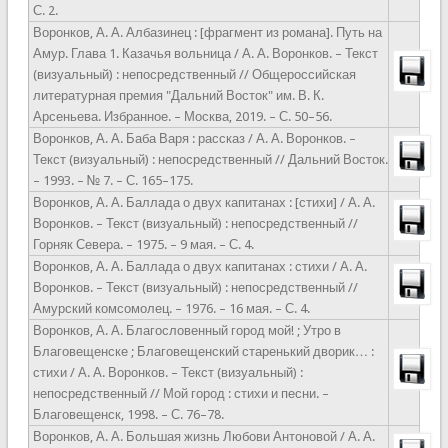
С. 2.
Воронков, А. А. Албазинец : [фрагмент из романа]. Путь на
Амур. Глава 1. Казачья вольница / А. А. Воронков. – Текст
(визуальный) : непосредственный // Общероссийская
литературная премия "Дальний Восток" им. В. К.
Арсеньева. Избранное. – Москва, 2019. – С. 50–56.
Воронков, А. А. Баба Варя : рассказ / А. А. Воронков. –
Текст (визуальный) : непосредственный // Дальний Восток.
– 1993. – № 7. – С. 165–175.
Воронков, А. А. Баллада о двух капитанах : [стихи] / А. А.
Воронков. – Текст (визуальный) : непосредственный //
Горняк Севера. – 1975. – 9 мая. – С. 4.
Воронков, А. А. Баллада о двух капитанах : стихи / А. А.
Воронков. – Текст (визуальный) : непосредственный //
Амурский комсомолец. – 1976. – 16 мая. – С. 4.
Воронков, А. А. Благословенный город мой! ; Утро в
Благовещенске ; Благовещенский старенький дворик… :
стихи / А. А. Воронков. – Текст (визуальный) :
непосредственный // Мой город : стихи и песни. –
Благовещенск, 1998. – С. 76–78.
Воронков, А. А. Большая жизнь Любови Антоновой / А. А.