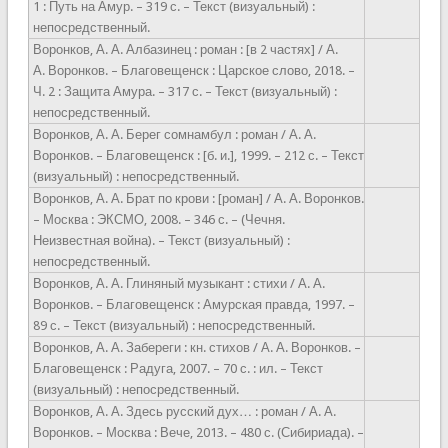
1 : Путь на Амур. – 319 с. – Текст (визуальный) :
непосредственный.
Воронков, А. А. Албазинец : роман : [в 2 частях] / А.
А. Воронков. – Благовещенск : Царское слово, 2018. –
Ч. 2 : Защита Амура. – 317 с. – Текст (визуальный) :
непосредственный.
Воронков, А. А. Берег сомнамбул : роман / А. А.
Воронков. – Благовещенск : [б. и.], 1999. – 212 с. – Текст
(визуальный) : непосредственный.
Воронков, А. А. Брат по крови : [роман] / А. А. Воронков.
– Москва : ЭКСМО, 2008. – 346 с. – (Чечня.
Неизвестная война). – Текст (визуальный) :
непосредственный.
Воронков, А. А. Глиняный музыкант : стихи / А. А.
Воронков. – Благовещенск : Амурская правда, 1997. –
89 с. – Текст (визуальный) : непосредственный.
Воронков, А. А. Забереги : кн. стихов / А. А. Воронков. –
Благовещенск : Радуга, 2007. – 70 с. : ил. – Текст
(визуальный) : непосредственный.
Воронков, А. А. Здесь русский дух… : роман / А. А.
Воронков. – Москва : Вече, 2013. – 480 с. (Сибириада). –