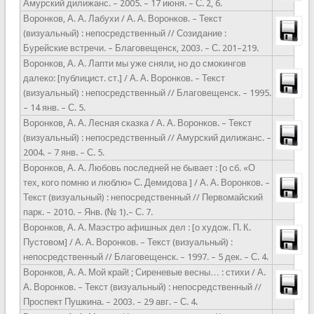
Амурский дилижанс. – 2005. – 17 июня. – С. 2, 6.
Воронков, А. А. Лабухи / А. А. Воронков. – Текст
(визуальный) : непосредственный // Созидание :
Бурейские встречи. – Благовещенск, 2003. – С. 201–219.
Воронков, А. А. Лапти мы уже сняли, но до смокингов
далеко: [публицист. ст.] / А. А. Воронков. – Текст
(визуальный) : непосредственный // Благовещенск. – 1995.
– 14 янв. – С. 5.
Воронков, А. А. Лесная сказка / А. А. Воронков. – Текст
(визуальный) : непосредственный // Амурский дилижанс. –
2004. – 7 янв. – С. 5.
Воронков, А. А. Любовь последней не бывает : [о сб. «О
тех, кого помню и люблю» С. Демидова ] / А. А. Воронков. –
Текст (визуальный) : непосредственный // Первомайский
парк. – 2010. – Янв. (№ 1).– С. 7.
Воронков, А. А. Маэстро афишных дел : [о худож. П. К.
Пустовом] / А. А. Воронков. – Текст (визуальный) :
непосредственный // Благовещенск. – 1997. – 5 дек. – С. 4.
Воронков, А. А. Мой край! ; Сиреневые весны… : стихи / А.
А. Воронков. – Текст (визуальный) : непосредственный //
Проспект Пушкина. – 2003. – 29 авг. – С. 4.