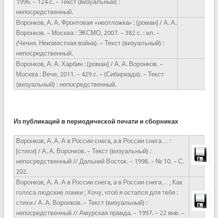
1996. – 124 с. – Текст (визуальный) :
непосредственный.
Воронков, А. А. Фронтовая «неотложка» : [роман] / А. А.
Воронков. – Москва : ЭКСМО, 2007. – 382 с. : ил. –
(Чечня. Неизвестная война). – Текст (визуальный) :
непосредственный.
Воронков, А. А. Харбин : [роман] / А. А. Воронков. –
Москва : Вече, 2011. – 429 с. – (Сибириада). – Текст
(визуальный) : непосредственный.
Из публикаций в периодической печати и сборниках
Воронков, А. А. А в России снега, а в России снега… :
[стихи] / А. А. Воронков
. – Текст (визуальный) :
непосредственный
// Дальний Восток. – 1998. – № 10. – С.
202.
Воронков, А. А. А в России снега, а в России снега… ; Как
голоса людские ломки ; Хочу, чтоб я остался для тебя :
стихи / А. А. Воронков
. – Текст (визуальный) :
непосредственный
// Амурская правда. – 1997. – 22 янв. –