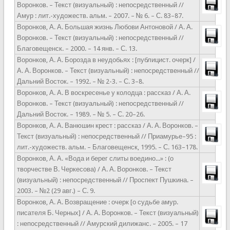
Воронков. – Текст (визуальный) : непосредственный //
Амур : лит.-художеств. альм. – 2007. – № 6. – С. 83–87.
Воронков, А. А. Большая жизнь Любови Антоновой / А. А.
Воронков. – Текст (визуальный) : непосредственный //
Благовещенск. – 2000. – 14 янв. – С. 13.
Воронков, А. А. Борозда в неудобьях : [публицист. очерк] /
А. А. Воронков. – Текст (визуальный) : непосредственный //
Дальний Восток. – 1992. – № 2-3. – С. 3–8.
Воронков, А. А. В воскресенье у колодца : рассказ / А. А.
Воронков. – Текст (визуальный) : непосредственный //
Дальний Восток. – 1989. – № 5. – С. 20–26.
Воронков, А. А. Ванюшин крест : рассказ / А. А. Воронков. –
Текст (визуальный) : непосредственный // Приамурье–95 :
лит.-художеств. альм. – Благовещенск, 1995. – С. 163–178.
Воронков, А. А. «Вода и берег слиты воедино...» : (о
творчестве В. Черкесова) / А. А. Воронков. – Текст
(визуальный) : непосредственный // Проспект Пушкина. –
2003. – №2 (29 авг.) – С. 9.
Воронков, А. А. Возвращение : очерк [о судьбе амур.
писателя Б. Черных] / А. А. Воронков. – Текст (визуальный)
: непосредственный // Амурский дилижанс. – 2005. – 17