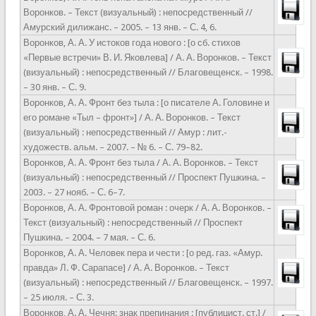
Воронков. – Текст (визуальный) : непосредственный //
Амурский дилижанс. – 2005. – 13 янв. – С. 4, 6.
Воронков, А. А. У истоков года нового : [о сб. стихов
«Первые встречи» В. И. Яковлева] / А. А. Воронков. – Текст
(визуальный) : непосредственный // Благовещенск. – 1998.
– 30 янв. – С. 9.
Воронков, А. А. Фронт без тыла : [о писателе А. Головине и
его романе «Тыл – фронт»] / А. А. Воронков. – Текст
(визуальный) : непосредственный // Амур : лит.-
художеств. альм. – 2007. – № 6. – С. 79–82.
Воронков, А. А. Фронт без тыла / А. А. Воронков. – Текст
(визуальный) : непосредственный // Проспект Пушкина. –
2003. – 27 нояб. – С. 6–7.
Воронков, А. А. Фронтовой роман : очерк / А. А. Воронков. –
Текст (визуальный) : непосредственный // Проспект
Пушкина. – 2004. – 7 мая. – С. 6.
Воронков, А. А. Человек пера и чести : [о ред. газ. «Амур.
правда» Л. Ф. Сарапасе] / А. А. Воронков. – Текст
(визуальный) : непосредственный // Благовещенск. – 1997.
– 25 июля. – С. 3.
Воронков, А. А. Чечня: знак препинания : [публицист. ст.] /