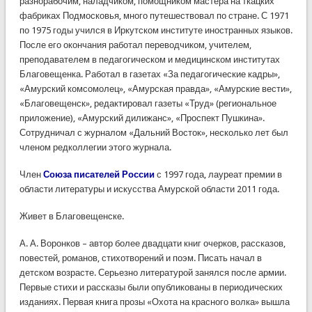
разнорабочим, наладчиком, помощником мастера на ткацких
фабриках Подмосковья, много путешествовал по стране. С 1971
по 1975 годы учился в Иркутском институте иностранных языков.
После его окончания работал переводчиком, учителем,
преподавателем в педагогическом и медицинском институтах
Благовещенка. Работал в газетах «За педагогические кадры»,
«Амурский комсомолец», «Амурская правда», «Амурские вести»,
«Благовещенск», редактировал газеты «Труд» (региональное
приложение), «Амурский дилижанс», «Проспект Пушкина».
Сотрудничал с журналом «Дальний Восток», несколько лет был
членом редколлегии этого журнала.
Член
Союза писателей России
с 1997 года, лауреат премии в
области литературы и искусства Амурской области 2011 года.
Живет в Благовещенске.
А. А. Воронков – автор более двадцати книг очерков, рассказов,
повестей, романов, стихотворений и поэм. Писать начал в
детском возрасте. Серьезно литературой занялся после армии.
Первые стихи и рассказы были опубликованы в периодических
изданиях. Первая книга прозы «Охота на красного волка» вышла