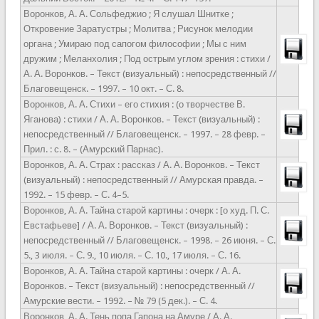
Воронков, А. А. Сольфеджио ; Я слушал Шнитке ;
Откровение Заратустры ; Молитва ; Рисунок мелодии
органа ; Умираю под сапогом философии ; Мы с ним
дружим ; Меланхолия ; Под острым углом зрения : стихи /
А. А. Воронков. – Текст (визуальный) : непосредственный //
Благовещенск. – 1997. – 10 окт. – С. 8.
Воронков, А. А. Стихи – его стихия : (о творчестве В.
Яганова) : стихи / А. А. Воронков. – Текст (визуальный) :
непосредственный // Благовещенск. – 1997. – 28 февр. –
Прил. : с. 8. – (Амурский Парнас).
Воронков, А. А. Страх : рассказ / А. А. Воронков. – Текст
(визуальный) : непосредственный // Амурская правда. –
1992. – 15 февр. – С. 4–5.
Воронков, А. А. Тайна старой картины : очерк : [о худ. П. С.
Евстафьеве] / А. А. Воронков. – Текст (визуальный) :
непосредственный // Благовещенск. – 1998. – 26 июня. – С.
5., 3 июля. – С. 9., 10 июля. – С. 10., 17 июля. – С. 16.
Воронков, А. А. Тайна старой картины : очерк / А. А.
Воронков. – Текст (визуальный) : непосредственный //
Амурские вести. – 1992. – № 79 (5 дек.). – С. 4.
Воронков, А. А. Тень попа Гапона на Амуре / А. А.