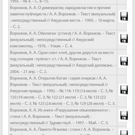
1993. – № 4. – С. 8–15.
Воронков, А. А. О демократии, народовластии и прочем:
заметки публициста / А. А. Воронков. – Текст (визуальный)
: непосредственный // Амурские вести. – 1995. – 10 марта.
– С. 2.
Воронков, А. А. Обелиски : [стихи] / А. А. Воронков. – Текст
(визуальный) : непосредственный // Амурский
комсомолец. – 1976. – 9 мая. – С. 4.
Воронков, А. А. Одни сеют хлеб, другие дерутся за место
под солнцем : публист. ст. / А. А. Воронков. – Текст
(визуальный) : непосредственный // Амурский дилижанс. –
2004. – 21 апр. – С. 2.
Воронков, А. А. Открытие Китая : серия очерков / А. А.
Воронков. – Текст (визуальный) : непосредственный //
Амурская правда. – 1992. – № 118-119 (14 июля) – С. 5, №
120 (16 июля) – С. 3, № 122 (21 июля) – С. 3, № 123 (22
июля) – С. 3, № 125 (24 июля) – С. 3, № 129 (28 июля) – С. 3.
Воронков, А. А. Из книги «Разрушение обыкновенного» :
стихи / А. А. Воронков. – Текст (визуальный) :
непосредственный // Здравствуй. – 1997. – Май. – С. 5.
Воронков, А. А. Памяти Яганова : стихи / А. А. Воронков. –