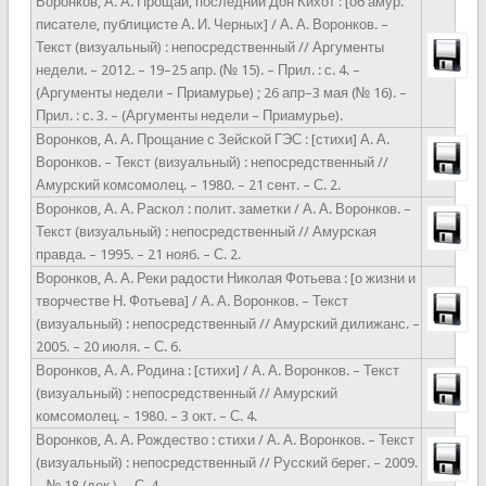
Воронков, А. А. Прощай, последний Дон Кихот : [об амур.
писателе, публицисте А. И. Черных] / А. А. Воронков. –
Текст (визуальный) : непосредственный // Аргументы
недели. – 2012. – 19–25 апр. (№ 15). – Прил. : с. 4. –
(Аргументы недели – Приамурье) ; 26 апр–3 мая (№ 16). –
Прил. : с. 3. – (Аргументы недели – Приамурье).
Воронков, А. А. Прощание с Зейской ГЭС : [стихи] А. А.
Воронков. – Текст (визуальный) : непосредственный //
Амурский комсомолец. – 1980. – 21 сент. – С. 2.
Воронков, А. А. Раскол : полит. заметки / А. А. Воронков. –
Текст (визуальный) : непосредственный // Амурская
правда. – 1995. – 21 нояб. – С. 2.
Воронков, А. А. Реки радости Николая Фотьева : [о жизни и
творчестве Н. Фотьева] / А. А. Воронков. – Текст
(визуальный) : непосредственный // Амурский дилижанс. –
2005. – 20 июля. – С. 6.
Воронков, А. А. Родина : [стихи] / А. А. Воронков. – Текст
(визуальный) : непосредственный // Амурский
комсомолец. – 1980. – 3 окт. – С. 4.
Воронков, А. А. Рождество : стихи / А. А. Воронков. – Текст
(визуальный) : непосредственный // Русский берег. – 2009.
– № 18 (дек.). – С. 4.