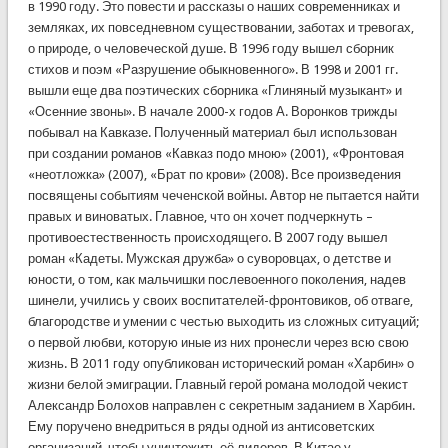
в 1990 году. Это повести и рассказы о наших современниках и
земляках, их повседневном существовании, заботах и тревогах,
о природе, о человеческой душе. В 1996 году вышел сборник
стихов и поэм «Разрушение обыкновенного». В 1998 и 2001 гг.
вышли еще два поэтических сборника «Глиняный музыкант» и
«Осенние звоны». В начале 2000-х годов А. Воронков трижды
побывал на Кавказе. Полученный материал был использован
при создании романов «Кавказ подо мною» (2001), «Фронтовая
«неотложка» (2007), «Брат по крови» (2008). Все произведения
посвящены событиям чеченской войны. Автор не пытается найти
правых и виноватых. Главное, что он хочет подчеркнуть –
противоестественность происходящего. В 2007 году вышел
роман «Кадеты. Мужская дружба» о суворовцах, о детстве и
юности, о том, как мальчишки послевоенного поколения, надев
шинели, учились у своих воспитателей-фронтовиков, об отваге,
благородстве и умении с честью выходить из сложных ситуаций;
о первой любви, которую иные из них пронесли через всю свою
жизнь. В 2011 году опубликован исторический роман «Харбин» о
жизни белой эмиграции. Главный герой романа молодой чекист
Александр Болохов направлен с секретным заданием в Харбин.
Ему поручено внедриться в ряды одной из антисоветских
организаций, чтобы уничтожить её лидеров. В Китае у