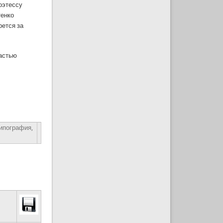
оэтессу
тенко
рется за
частью
типография,