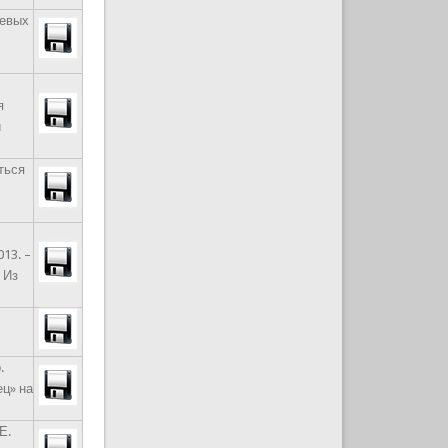
иевых
.
я
й
уться
13. –
; Из
.
ец» на
Е.