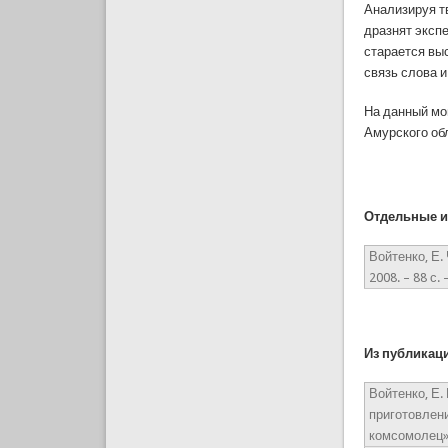
Анализируя т
дразнят эксп
старается выс
связь слова 
На данный мо
Амурского об
Отдельные и
Войтенко, Е.
2008. – 88 с
Из публикац
Войтенко, Е.
приготовлени
комсомолец» н