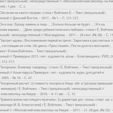
Текст (визуальный) : непосредственный // «Московский комсомолец» на Ам
ояб.–1 дек. – С. 2.
Обо всем на свете говорим : стихи / Войтенко Е. – Текст (визуальный) :
нный // Дальний Восток. – 2017. – № 1. – С. 121-127.
 Он и она ; Брошу камень в лицо… ; Больно больше не будет… ; И я на
оем вираже… ; Двое среди урбанистического пейзажа : стихи / Е. Войтенк
ьный) : непосредственный // Моя мадонна. – 2011. – 28 сент. (№ 38). – С. 11
 Портрет вдовы ; Воспоминания первой встречи ; Зарисовка в рассветных т
 состоящим из слов ; Из цикла «Трехстишия» ; После долгого молчания ;
тихи / Елена Войтенко. – Текст (визуальный) :
нный // Приамурье-2015 : лит- художеств. альм. – Благовещенск : РИО, 20
С. 312–317.
 Похоронка ; Боевому товарищу : стихи / Е. Войтенко. – Текст (визуальный) 
нный // Алые паруса Приморья : лит.- художеств. журн. для детей и
 2005. – № 10. – С. 47.
 Похоронный расчет : [стоимость похорон в Амур. обл. в три раза превышае
минимум] / Е. Войтенко. – Текст (визуальный) : непосредственный //
комсомолец» на Амуре. – 2010. – 4–11 авг. – С. 13.
 Правила жизни настоящего мужчины : [о директоре дет.-юнош. спорт. шк. с
нвалиде М. В. Алексютине] / Е. Войтенко. – Текст (визуальный) :
нный // «Московский комсомолец» на Амуре. – 2011. – 21–28 дек. (№ 52). –