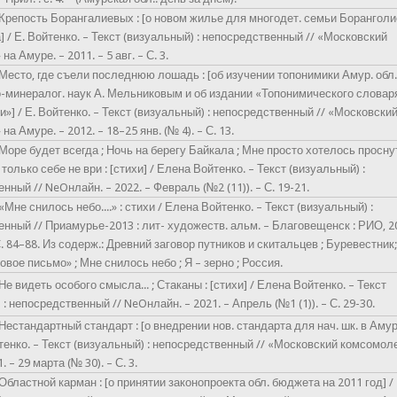
 Крепость Борангалиевых : [о новом жилье для многодет. семьи Борангол
а] / Е. Войтенко. – Текст (визуальный) : непосредственный // «Московский
а Амуре. – 2011. – 5 авг. – С. 3.
 Место, где съели последнюю лошадь : [об изучении топонимики Амур. обл
о-минералог. наук А. Мельниковым и об издании «Топонимического словар
и»] / Е. Войтенко. – Текст (визуальный) : непосредственный // «Московски
а Амуре. – 2012. – 18–25 янв. (№ 4). – С. 13.
 Море будет всегда ; Ночь на берегу Байкала ; Мне просто хотелось просн
Ты только себе не ври : [стихи] / Елена Войтенко. – Текст (визуальный) :
нный // NeOнлайн. – 2022. – Февраль (№2 (11)). – С. 19-21.
«Мне снилось небо....» : стихи / Елена Войтенко. – Текст (визуальный) :
нный // Приамурье-2013 : лит- художеств. альм. – Благовещенск : РИО, 20
 С. 84–88. Из содерж.: Древний заговор путников и скитальцев ; Буревестник
овое письмо» ; Мне снилось небо ; Я – зерно ; Россия.
Не видеть особого смысла... ; Стаканы : [стихи] / Елена Войтенко. – Текст
: непосредственный // NeOнлайн. – 2021. – Апрель (№1 (1)). – С. 29-30.
 Нестандартный стандарт : [о внедрении нов. стандарта для нач. шк. в Амур
ойтенко. – Текст (визуальный) : непосредственный // «Московский комсомол
. – 29 марта (№ 30). – С. 3.
 Областной карман : [о принятии законопроекта обл. бюджета на 2011 год] / 