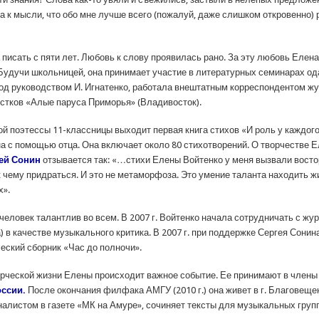
а к мысли, что обо мне лучше всего (пожалуй, даже слишком откровенно)
писать с пяти лет. Любовь к слову проявилась рано. За эту любовь Елен
 Будучи школьницей, она принимает участие в литературных семинарах о
од руководством И. Игнатенко, работала внештатным корреспондентом ж
остков «Алые паруса Приморья» (Владивосток).
ной поэтессы 11-классницы выходит первая книга стихов «И роль у каждого
на с помощью отца. Она включает около 80 стихотворений. О творчестве Е
ей Сонин
отзывается так: «…стихи Елены Войтенко у меня вызвали восто
 к чему придраться. И это не метаморфоза. Это умение таланта находить ж
х».
человек талантлив во всем. В 2007 г. Войтенко начала сотрудничать с жу
) в качестве музыкального критика. В 2007 г. при поддержке Сергея Сони
еский сборник «Час до полночи».
творческой жизни Елены происходит важное событие. Ее принимают в член
оссии.
После окончания филфака АМГУ (2010 г.) она живет в г. Благовеще
налистом в газете «МК на Амуре», сочиняет тексты для музыкальных гру