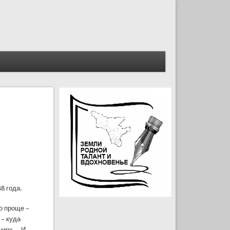
8 года.
о проще –
 – куда
ениях… И