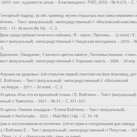
-2010 : лит- художеств. альм. – Благовещенск : РИО, 2010. – № 9 (27). – С.
 Гончарный подряд : [в обл. краевед. музее открылась выставка керамики 
Войтенко. – Текст (визуальный) : непосредственный // «Московский комсом
010. – 21–28 июля (№ 30). – С. 3.
 Двое среди урбанистического пейзажа ; Я – зерно ; Причины… : [стихи] / Е.
Текст (визуальный) : непосредственный // Амурская молодежка. – 2010. – 
13.
 Дорожное ; Ожидание ; У вечного цветка памяти ; Легкомысленным : стихи /
Текст (визуальный) : непосредственный // Хорошая газета. – 2006. – 20 апр.
 Игрушки на здоровье : [об открытии первой лекотеки на базе благовещ. дет
 Е. Войтенко. – Текст (визуальный) : непосредственный // «Московский
а Амуре. – 2011. – 30 нояб. – С. 3.
Из цикла «Кое-что из врачебной этики» / Е. Войтенко. – Текст (визуальный) 
нный // Камчатка. – 2021. – № 31. – С. 331–337.
 Из цикла «Темная лошадка» / Елена Войтенко. – Текст (визуальный) :
нный // NeOнлайн. – 2022. – Май (№5 (14)). – С. 16–18.
Кран в эксклюзивном исполнении : [об истории и сегодняшнем дне завода
] / Войтенко Е. – Текст (визуальный) : непосредственный // Попутчик. – 201
– Прил. : с. 4. – (Амурская обл.: день за днем).