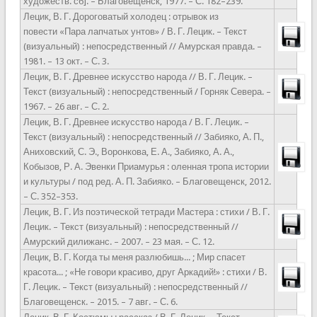
художеств. сб]. – Благовещенск, 1977. – С. 182–239.
Лецик, В. Г. Дороговатый холодец : отрывок из
повести «Пара лапчатых унтов» / В. Г. Лецик. – Текст
(визуальный) : непосредственный // Амурская правда. –
1981. – 13 окт. – С. 3.
Лецик, В. Г. Древнее искусство народа // В. Г. Лецик. –
Текст (визуальный) : непосредственный / Горняк Севера. –
1967. – 26 авг. – С. 2.
Лецик, В. Г. Древнее искусство народа / В. Г. Лецик. –
Текст (визуальный) : непосредственный // Забияко, А. П.,
Аниховский, С. Э., Воронкова, Е. А., Забияко, А. А.,
Кобызов, Р. А. Эвенки Приамурья : оленная тропа истории
и культуры / под ред. А. П. Забияко. – Благовещенск, 2012.
– С. 352–353.
Лецик, В. Г. Из поэтической тетради Мастера : стихи / В. Г.
Лецик. – Текст (визуальный) : непосредственный //
Амурский дилижанс. – 2007. – 23 мая. – С. 12.
Лецик, В. Г. Когда ты меня разлюбишь... ; Мир спасет
красота... ; «Не говори красиво, друг Аркадий!» : стихи / В.
Г. Лецик. – Текст (визуальный) : непосредственный //
Благовещенск. – 2015. – 7 авг. – С. 6.