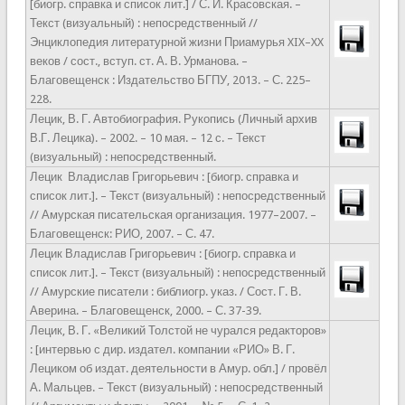
[биогр. справка и список лит.] / С. И. Красовская. –
Текст (визуальный) : непосредственный //
Энциклопедия литературной жизни Приамурья XIX–XX
веков / сост., вступ. ст. А. В. Урманова. –
Благовещенск : Издательство БГПУ, 2013. – С. 225–
228.
Лецик, В. Г. Автобиография. Рукопись (Личный архив
В.Г. Лецика). – 2002. – 10 мая. – 12 с. – Текст
(визуальный) : непосредственный.
Лецик Владислав Григорьевич : [биогр. справка и
список лит.]. – Текст (визуальный) : непосредственный
// Амурская писательская организация. 1977–2007. –
Благовещенск: РИО, 2007. – С. 47.
Лецик Владислав Григорьевич : [биогр. справка и
список лит.]. – Текст (визуальный) : непосредственный
// Амурские писатели : библиогр. указ. / Сост. Г. В.
Аверина. – Благовещенск, 2000. – С. 37-39.
Лецик, В. Г. «Великий Толстой не чурался редакторов»
: [интервью с дир. издател. компании «РИО» В. Г.
Лециком об издат. деятельности в Амур. обл.] / провёл
А. Мальцев. – Текст (визуальный) : непосредственный