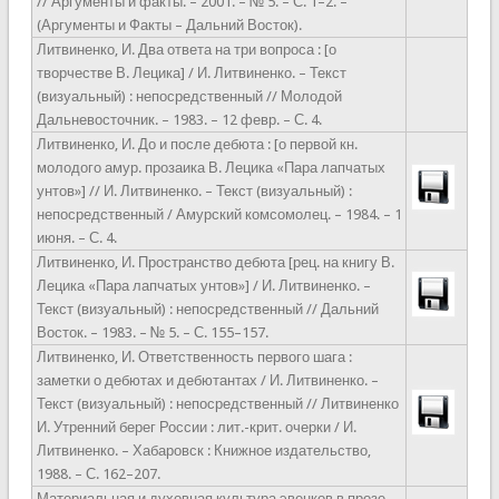
// Аргументы и факты. – 2001. – № 5. – С. 1–2. –
(Аргументы и Факты – Дальний Восток).
Литвиненко, И. Два ответа на три вопроса : [о
творчестве В. Лецика] / И. Литвиненко. – Текст
(визуальный) : непосредственный // Молодой
Дальневосточник. – 1983. – 12 февр. – С. 4.
Литвиненко, И. До и после дебюта : [о первой кн.
молодого амур. прозаика В. Лецика «Пара лапчатых
унтов»] // И. Литвиненко. – Текст (визуальный) :
непосредственный / Амурский комсомолец. – 1984. – 1
июня. – С. 4.
Литвиненко, И. Пространство дебюта [рец. на книгу В.
Лецика «Пара лапчатых унтов»] / И. Литвиненко. –
Текст (визуальный) : непосредственный // Дальний
Восток. – 1983. – № 5. – С. 155–157.
Литвиненко, И. Ответственность первого шага :
заметки о дебютах и дебютантах / И. Литвиненко. –
Текст (визуальный) : непосредственный // Литвиненко
И. Утренний берег России : лит.-крит. очерки / И.
Литвиненко. – Хабаровск : Книжное издательство,
1988. – С. 162–207.
Материальная и духовная культура эвенков в прозе