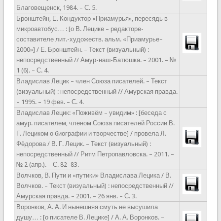
Благовещенск, 1984. – С. 5.
Бронштейн, Е. Кондуктор «Приамурья», пересядь в
микроавтобус… : [о В. Лецике – редакторе-
составителе лит.-художеств. альм. «Приамурье–
2000»] / Е. Бронштейн. – Текст (визуальный) :
непосредственный // Амур-наш-Батюшка. – 2001. – №
1 (6). – С. 4.
Владислав Лецик – член Союза писателей. – Текст
(визуальный) : непосредственный // Амурская правда.
– 1995. – 19 фев. – С. 4.
Владислав Лецик: «Поживём – увидим» : [беседа с
амур. писателем, членом Союза писателей России В.
Г. Лециком о биографии и творчестве] / провела Л.
Фёдорова / В. Г. Лецик. – Текст (визуальный) :
непосредственный // Ритм Петропавловска. – 2011. –
№ 2 (апр.). – С. 82–83.
Волчков, В. Пути и «путики» Владислава Лецика / В.
Волчков. – Текст (визуальный) : непосредственный //
Амурская правда. – 2001. – 26 янв. – С. 3.
Воронков, А. А. И нынешняя смуть не высушила
душу… : [о писателе В. Лецике] / А. А. Воронков. –