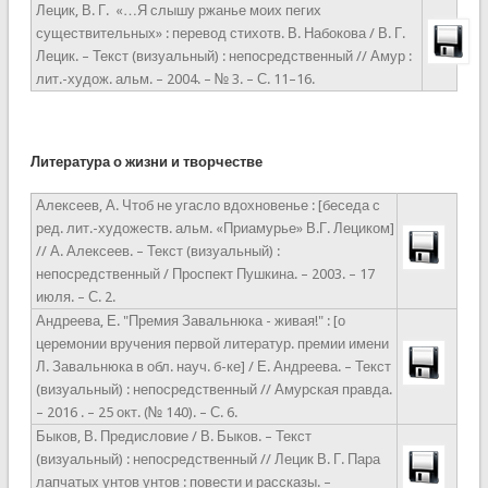
Лецик, В. Г. «…Я слышу ржанье моих пегих
существительных» : перевод стихотв. В. Набокова / В. Г.
Лецик. – Текст (визуальный) : непосредственный // Амур :
лит.-худож. альм. – 2004. – № 3. – С. 11–16.
Литература о жизни и творчестве
Алексеев, А. Чтоб не угасло вдохновенье : [беседа с
ред. лит.-художеств. альм. «Приамурье» В.Г. Лециком]
// А. Алексеев. – Текст (визуальный) :
непосредственный / Проспект Пушкина. – 2003. – 17
июля. – С. 2.
Андреева, Е. "Премия Завальнюка - живая!" : [о
церемонии вручения первой литератур. премии имени
Л. Завальнюка в обл. науч. б-ке] / Е. Андреева. – Текст
(визуальный) : непосредственный // Амурская правда.
– 2016 . – 25 окт. (№ 140). – С. 6.
Быков, В. Предисловие / В. Быков. – Текст
(визуальный) : непосредственный // Лецик В. Г. Пара
лапчатых унтов унтов : повести и рассказы. –