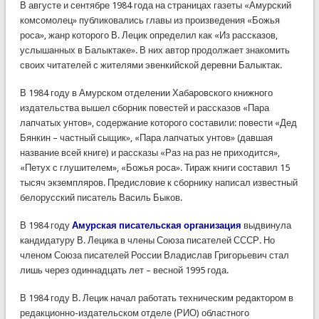
В августе и сентябре 1984 года на страницах газеты «Амурский
комсомолец» публиковались главы из произведения «Божья
роса», жанр которого В. Лецик определил как «Из рассказов,
услышанных в Балыктаке». В них автор продолжает знакомить
своих читателей с жителями эвенкийской деревни Балыктак.
В 1984 году в Амурском отделении Хабаровского книжного
издательства вышел сборник повестей и рассказов «Пара
лапчатых унтов», содержание которого составили: повести «Дед
Бянкин – частный сыщик», «Пара лапчатых унтов» (давшая
название всей книге) и рассказы «Раз на раз не приходится»,
«Петух с глушителем», «Божья роса». Тираж книги составил 15
тысяч экземпляров. Предисловие к сборнику написал известный
белорусский писатель Василь Быков.
В 1984 году
Амурская писательская организация
выдвинула
кандидатуру В. Лецика в члены Союза писателей СССР. Но
членом Союза писателей России Владислав Григорьевич стал
лишь через одиннадцать лет – весной 1995 года.
В 1984 году В. Лецик начал работать техническим редактором в
редакционно-издательском отделе (РИО) областного