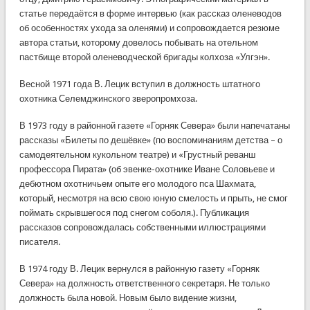
статье передаётся в форме интервью (как рассказ оленеводов
об особенностях ухода за оленями) и сопровождается резюме
автора статьи, которому довелось побывать на отельном
пастбище второй оленеводческой бригады колхоза «Улгэн».
Весной 1971 года В. Лецик вступил в должность штатного
охотника Селемджинского зверопромхоза.
В 1973 году в районной газете «Горняк Севера» были напечатаны
рассказы «Билеты по дешёвке» (по воспоминаниям детства – о
самодеятельном кукольном театре) и «Грустный реванш
профессора Пирата» (об эвенке-охотнике Иване Соловьеве и
дебютном охотничьем опыте его молодого пса Шахмата,
который, несмотря на всю свою юную смелость и прыть, не смог
поймать скрывшегося под снегом соболя.). Публикация
рассказов сопровождалась собственными иллюстрациями
писателя.
В 1974 году В. Лецик вернулся в районную газету «Горняк
Севера» на должность ответственного секретаря. Не только
должность была новой. Новым было видение жизни,