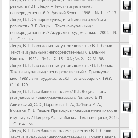
ревности / В.Г. Лецик. – Текст (визуальный) :
непосредственный // Русский берег. – 1998. – № 1. – С. 13.
Лецик, В. Г. От переводчика, или Видение о любви и
ревности / В. Г. Лецик. – Текст (визуальный) :
непосредственный // Амур : лит.-худож. альм. – 2004. – №
3. – С. 15–16.
Лецик, В. Г. Пара лапчатых унтов : повесть / В. Г. Лецик. –
Текст (визуальный) : непосредственный // Дальний
Восток. – 1982. – № 1. – С. 15–104. ; №. 2. – С. 81–­98.
Лецик, В. Г. Пара лапчатых унтов : повесть / В. Г. Лецик. –
Текст (визуальный) : непосредственный // Приамурье
моё–1983 : [лит.-художеств. сб.] – Благовещенск, 1983. –
С. 10–129.
Лецик, В. Г. Пастбище на Таламе / В.Г. Лецик. – Текст
(визуальный) : непосредственный // Забияко, А. П.,
Аниховский, С. Э., Воронкова, Е. А., Забияко, А. А.,
Кобызов, Р. А. Эвенки Приамурья : оленная тропа истории
и культуры / Под ред. А. П. Забияко. – Благовещенск, 2012.
– С. 354–356.
Лецик, В. Г. Пастбище на Таламе : рассказ / В. Г. Лецик. –
Текст (визуальный) : непосредственный // Горняк Севера.