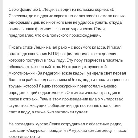
Свою фамилию В. Лецик выводит из польских корней: «В
Спасском, да и в других окрестных сёлах живёт немало наших
однофамильцев, но ни от кого мне не удалось узнать, откуда
взялась наша фамилия – явно не украинская. Сам я
предполагаю, что она польского происхождения».
Писать стихи Лецик начал рано – с восьмого класса. И писал
вплоть до окончания БГПИ, на филологическое отделение
которого поступил в 1963 году. Эту пору творчества писатель
обозначает как первый этап. На страницах вузовской
многотиражки «За педагогические кадры» увидела свет первая
большая работа под названием «Огонь, вода и канализационные
трубы», которой Лецик-второкурсник предпослал жанрово
определяющий подзаголовок «Оптимистическая трагедия в
прозе и стихах». Речь в этом произведении шла о мытарствах
студентов, живущих в общежитии, где постоянно отключали
свет и воду, а также был заколочен туалет.
На последних курсах Лецик сотрудничал с областным радио,
газетами «Амурская правда» и «Амурский комсомолец» – писал
заметки и статьи.