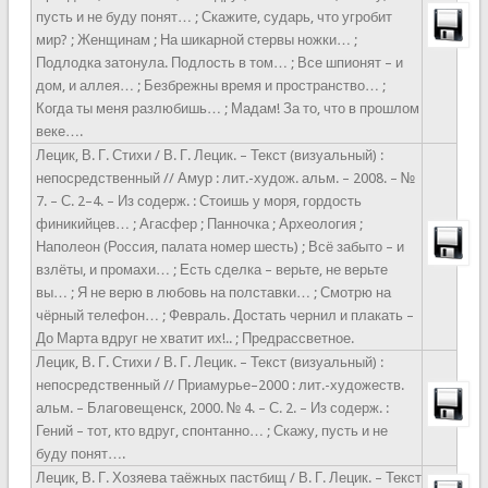
пусть и не буду понят… ; Скажите, сударь, что угробит
мир? ; Женщинам ; На шикарной стервы ножки… ;
Подлодка затонула. Подлость в том… ; Все шпионят – и
дом, и аллея… ; Безбрежны время и пространство… ;
Когда ты меня разлюбишь… ; Мадам! За то, что в прошлом
веке….
Лецик, В. Г. Стихи / В. Г. Лецик. – Текст (визуальный) :
непосредственный // Амур : лит.-худож. альм. – 2008. – №
7. – С. 2–4. – Из содерж. : Стоишь у моря, гордость
финикийцев… ; Агасфер ; Панночка ; Археология ;
Наполеон (Россия, палата номер шесть) ; Всё забыто – и
взлёты, и промахи… ; Есть сделка – верьте, не верьте
вы… ; Я не верю в любовь на полставки… ; Смотрю на
чёрный телефон… ; Февраль. Достать чернил и плакать –
До Марта вдруг не хватит их!.. ; Предрассветное.
Лецик, В. Г. Стихи / В. Г. Лецик. – Текст (визуальный) :
непосредственный // Приамурье–2000 : лит.-художеств.
альм. – Благовещенск, 2000. № 4. – С. 2. – Из содерж. :
Гений – тот, кто вдруг, спонтанно… ; Скажу, пусть и не
буду понят….
Лецик, В. Г. Хозяева таёжных пастбищ / В. Г. Лецик. – Текст