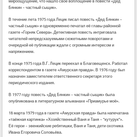
мироощущение, что нашло своё воплощение в повести «Дед
Бянкин – частный сыщик».
В течение лета 1975 года Лецик писал повесть «Дед Бянкин –
частный сыщик» и одновременно печатал её главы районной
газете «Горняк Севера». Детективная повесть интриговала
читателей непредсказуемыми сюжетными поворотами и
очередной её публикации ждали с огромным интересом и
напряжением.
В конце 1975 года В.Г. Лецик переехал в Благовещенск. Работал
корреспондентом в газете «Амурская правда». В 1976 году был
назначен заместителем ответственного секретаря этого
периодического издания.
В 1977 году повесть «Дед Бянкин – частный сыщик» была
опубликована в литературном альманахе «Приамурье моё».
18 марта 1979 года в газете «Амурская правда» была напечатана
«таёжная картинка» «Хозяйственный Ваня и Таня – “кутурук”».
Её герои – эвенкийские ребятишки, Ваня и Таня, дети охотника
Ивана Егоровича Соловьёва.