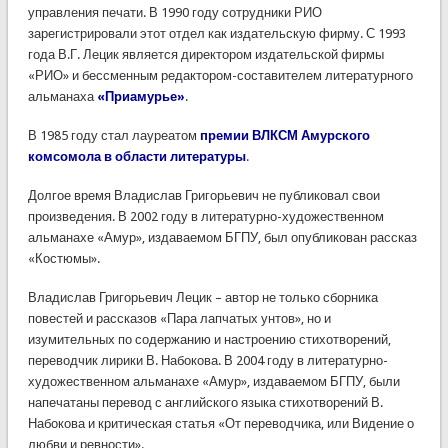
управления печати. В 1990 году сотрудники РИО
зарегистрировали этот отдел как издательскую фирму. С 1993
года В.Г. Лецик является директором издательской фирмы
«РИО» и бессменным редактором-составителем литературного
альманаха
«Приамурье»
.
В 1985 году стал лауреатом
премии ВЛКСМ Амурского
комсомола в области литературы
.
Долгое время Владислав Григорьевич не публиковал свои
произведения. В 2002 году в литературно-художественном
альманахе «Амур», издаваемом БГПУ, был опубликован рассказ
«Костюмы».
Владислав Григорьевич Лецик – автор не только сборника
повестей и рассказов «Пара лапчатых унтов», но и
изумительных по содержанию и настроению стихотворений,
переводчик лирики В. Набокова. В 2004 году в литературно-
художественном альманахе «Амур», издаваемом БГПУ, были
напечатаны перевод с английского языка стихотворений В.
Набокова и критическая статья «От переводчика, или Видение о
любви и ревности».