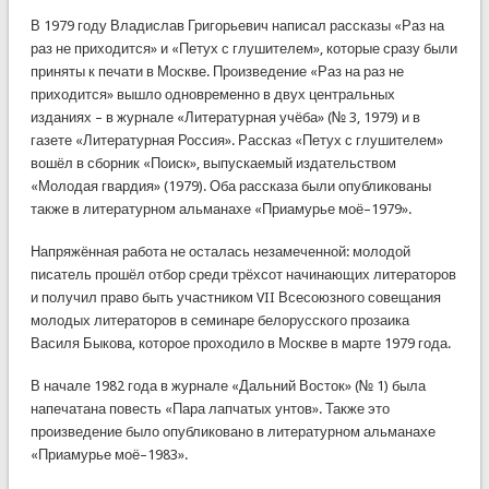
В 1979 году Владислав Григорьевич написал рассказы «Раз на
раз не приходится» и «Петух с глушителем», которые сразу были
приняты к печати в Москве. Произведение «Раз на раз не
приходится» вышло одновременно в двух центральных
изданиях – в журнале «Литературная учёба» (№ 3, 1979) и в
газете «Литературная Россия». Рассказ «Петух с глушителем»
вошёл в сборник «Поиск», выпускаемый издательством
«Молодая гвардия» (1979). Оба рассказа были опубликованы
также в литературном альманахе «Приамурье моё–1979».
Напряжённая работа не осталась незамеченной: молодой
писатель прошёл отбор среди трёхсот начинающих литераторов
и получил право быть участником VII Всесоюзного совещания
молодых литераторов в семинаре белорусского прозаика
Василя Быкова, которое проходило в Москве в марте 1979 года.
В начале 1982 года в журнале «Дальний Восток» (№ 1) была
напечатана повесть «Пара лапчатых унтов». Также это
произведение было опубликовано в литературном альманахе
«Приамурье моё–1983».