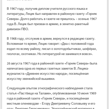
В 1967 году, получив диплом учителя русского языка и
литературы, Лецик был направлен в районную газету «Горняк
Севера». Долго работать в газете не пришлось – осенью 1967
года В. Лецик был призван в армию, в зенитно-ракетный
дивизион ПВО.
В 1968 году, отслужив в армии, вернулся в редакцию газету.
Вспоминая то время, Лецик говорит: «Два с половиной года
ездил по всему району, писал о золотодобытчиках, шофёрах,
геологах, охотниках. Но литературой не занимался вовсе».
26 августа 1967 года в районной газете «Горняк Севера» была
напечатана одна из первых газетных заметок В. Лецика-
журналиста «Древнее искусство народа», посвящённая
искусству эвенкийской вышивки.
Следующим опытом этнографического наблюдения стала
статья «Пастбище на Таламе», опубликованная 10 июня 1969
года в районной газете «Горняк Севера», и посвящённая
местным оленеводам – Егору Дмитриевичу Соловьеву и его
отцу, Дмитрию Герасимовичу. Этнографический материал в