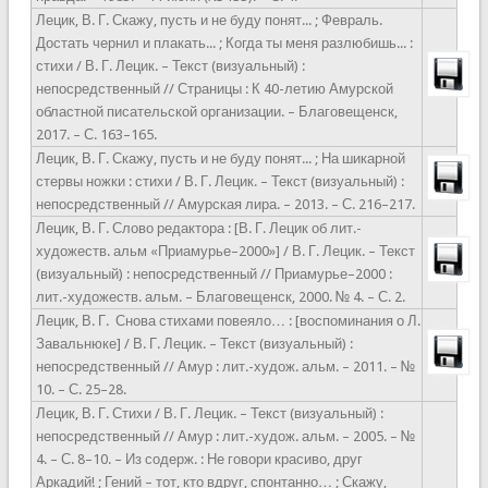
Лецик, В. Г. Скажу, пусть и не буду понят... ; Февраль.
Достать чернил и плакать... ; Когда ты меня разлюбишь... :
стихи / В. Г. Лецик. – Текст (визуальный) :
непосредственный // Страницы : К 40-летию Амурской
областной писательской организации. – Благовещенск,
2017. – С. 163–165.
Лецик, В. Г. Скажу, пусть и не буду понят... ; На шикарной
стервы ножки : стихи / В. Г. Лецик. – Текст (визуальный) :
непосредственный // Амурская лира. – 2013. – С. 216–217.
Лецик, В. Г. Слово редактора : [В. Г. Лецик об лит.-
художеств. альм «Приамурье–2000»] / В. Г. Лецик. – Текст
(визуальный) : непосредственный // Приамурье–2000 :
лит.-художеств. альм. – Благовещенск, 2000. № 4. – С. 2.
Лецик, В. Г. Снова стихами повеяло… : [воспоминания о Л.
Завальнюке] / В. Г. Лецик. – Текст (визуальный) :
непосредственный // Амур : лит.-худож. альм. – 2011. – №
10. – С. 25–28.
Лецик, В. Г. Стихи / В. Г. Лецик. – Текст (визуальный) :
непосредственный // Амур : лит.-худож. альм. – 2005. – №
4. – С. 8–10. – Из содерж. : Не говори красиво, друг
Аркадий! ; Гений – тот, кто вдруг, спонтанно… ; Скажу,