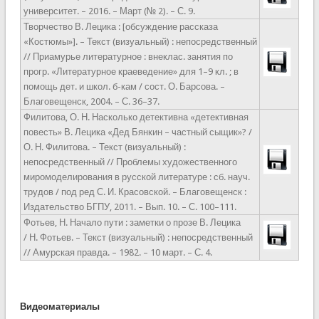
университет. – 2016. – Март (№ 2). – С. 9.
Творчество В. Лецика : [обсуждение рассказа
«Костюмы»]. – Текст (визуальный) : непосредственный
// Приамурье литературное : внеклас. занятия по
прогр. «Литературное краеведение» для 1–9 кл. ; в
помощь дет. и школ. б-кам / сост. О. Барсова. –
Благовещенск, 2004. – С. 36–37.
Филитова, О. Н. Насколько детективна «детективная
повесть» В. Лецика «Дед Бянкин – частный сыщик»? /
О. Н. Филитова. – Текст (визуальный) :
непосредственный // Проблемы художественного
миромоделирования в русской литературе : сб. науч.
трудов / под ред С. И. Красовской. – Благовещенск :
Издательство БГПУ, 2011. – Вып. 10. – С. 100–111.
Фотьев, Н. Начало пути : заметки о прозе В. Лецика
/ Н. Фотьев. – Текст (визуальный) : непосредственный
// Амурская правда. – 1982. – 10 март. – С. 4.
Видеоматериалы