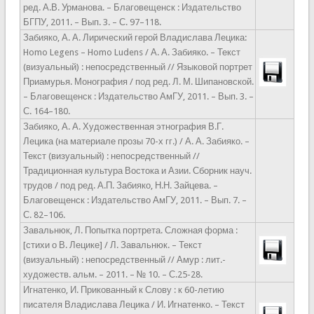
ред. А.В. Урманова. – Благовещенск : Издательство
БГПУ, 2011. – Вып. 3. – С. 97­–118.
Забияко, А. А. Лирический герой Владислава Лецика:
Homo Legens – Homo Ludens / А. А. Забияко. – Текст
(визуальный) : непосредственный // Языковой портрет
Приамурья. Монография / под ред. Л. М. Шипановской.
– Благовещенск : Издательство АмГУ, 2011. – Вып. 3. –
С. 164–180.
Забияко, А. А. Художественная этнография В.Г.
Лецика (на материале прозы 70-х гг.) / А. А. Забияко. –
Текст (визуальный) : непосредственный //
Традиционная культура Востока и Азии. Сборник науч.
трудов / под ред. А.П. Забияко, Н.Н. Зайцева. –
Благовещенск : Издательство АмГУ, 2011. – Вып. 7. –
С. 82­–106.
Завальнюк, Л. Попытка портрета. Сложная форма :
[стихи о В. Лецике] / Л. Завальнюк. – Текст
(визуальный) : непосредственный // Амур : лит.-
художеств. альм. – 2011. – № 10. – С.25-28.
Игнатенко, И. Прикованный к Слову : к 60-летию
писателя Владислава Лецика / И. Игнатенко. – Текст