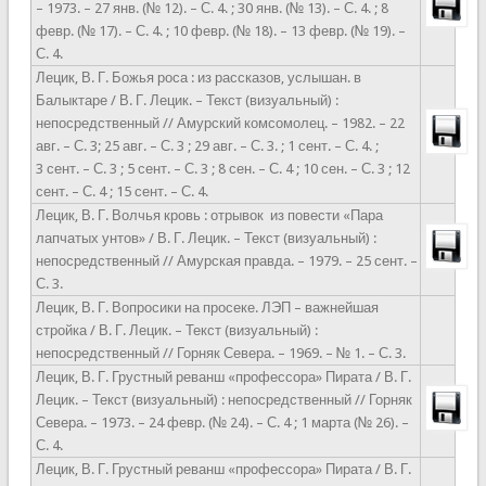
– 1973. – 27 янв. (№ 12). – С. 4. ; 30 янв. (№ 13). – С. 4. ; 8
февр. (№ 17). – С. 4. ; 10 февр. (№ 18). – 13 февр. (№ 19). –
С. 4.
Лецик, В. Г. Божья роса : из рассказов, услышан. в
Балыктаре / В. Г. Лецик. – Текст (визуальный) :
непосредственный // Амурский комсомолец. – 1982. ­– 22
авг. – С. 3; 25 авг. – С. 3 ; 29 авг. – С. 3. ; 1 сент. – С. 4. ;
3 сент. – С. 3 ; 5 сент. – С. 3 ; 8 сен. – С. 4 ; 10 сен. – С. 3 ; 12
сент. – С. 4 ; 15 сент. – С. 4.
Лецик, В. Г. Волчья кровь : отрывок из повести «Пара
лапчатых унтов» / В. Г. Лецик. – Текст (визуальный) :
непосредственный // Амурская правда. – 1979. – 25 сент. –
С. 3.
Лецик, В. Г. Вопросики на просеке. ЛЭП – важнейшая
стройка / В. Г. Лецик. – Текст (визуальный) :
непосредственный // Горняк Севера. – 1969. – № 1. – С. 3.
Лецик, В. Г. Грустный реванш «профессора» Пирата / В. Г.
Лецик. – Текст (визуальный) : непосредственный // Горняк
Севера. – 1973. – 24 февр. (№ 24). – С. 4 ; 1 марта (№ 26). –
С. 4.
Лецик, В. Г. Грустный реванш «профессора» Пирата / В. Г.