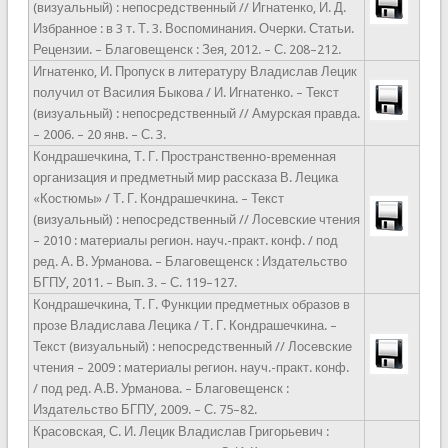
(визуальный) : непосредственный // Игнатенко, И. Д.
Избранное : в 3 т. Т. 3. Воспоминания. Очерки. Статьи.
Рецензии. – Благовещенск : Зея, 2012. – С. 208–212.
Игнатенко, И. Пропуск в литературу Владислав Лецик
получил от Василия Быкова / И. Игнатенко. – Текст
(визуальный) : непосредственный // Амурская правда.
– 2006. – 20 янв. – С. 3.
Кондрашечкина, Т. Г. Пространственно-временная
организация и предметный мир рассказа В. Лецика
«Костюмы» / Т. Г. Кондрашечкина. – Текст
(визуальный) : непосредственный // Лосевские чтения
– 2010 : материалы регион. науч.-практ. конф. / под
ред. А. В. Урманова. – Благовещенск : Издательство
БГПУ, 2011. – Вып. 3. – С. 119–127.
Кондрашечкина, Т. Г. Функции предметных образов в
прозе Владислава Лецика / Т. Г. Кондрашечкина. –
Текст (визуальный) : непосредственный // Лосевские
чтения – 2009 : материалы регион. науч.-практ. конф.
/ под ред. А.В. Урманова. – Благовещенск :
Издательство БГПУ, 2009. – С. 75–82.
Красовская, С. И. Лецик Владислав Григорьевич :