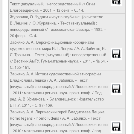
Текст (визуальный) : непосредственный // Огни
Благовещенска. – 2001. – 13 сент. – С. 14.
Журавина, О. Чудаки живут в глубинке : [о писателе
В. Лецике] / О. Журавина. – Текст (визуальный) :
непосредственный // Тихоокеанская Звезда. – 1985. –
20 февр. – С. 4.
Забияко, А. А., Версификационные координаты
художественного мира В. Г. Лецика / А. А. Забияко, В.
С. Трошина. – Текст (визуальный) : непосредственный
// Вестник АмГУ. Гуманитарные науки. – 2011. – № 54. –
С. 155–161.
Забияко, А. А. Истоки художественной этнографии
Владислава Лецика / А. А. Забияко. – Текст
(визуальный) : непосредственный // Лосевские чтения
– 2011 : материалы регион. науч.-практ. конф. / Под
ред. А. В. Урманова. – Благовещенск : Издательство
БГПУ, 2011. – С. 87–109.
Забияко, А. А. Лирический герой Владислава Лецика:
Homo legens – homo ludens / А. А. Забияко. – Текст
(визуальный) : непосредственный // Лосевские чтения
– 2010 : материалы регион. науч.-практ. конф. / под