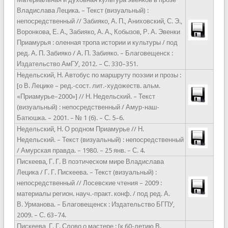
Владислава Лецика. – Текст (визуальный) :
непосредственный // Забияко, А. П., Аниховский, С. Э.,
Воронкова, Е. А., Забияко, А. А., Кобызов, Р. А. Эвенки
Приамурья : оленная тропа истории и культуры / под
ред. А. П. Забияко / А. П. Забияко. – Благовещенск :
Издательство АмГУ, 2012. – С. 330–351.
Недельский, Н. Автобус по маршруту поэзии и прозы :
[о В. Лецике – ред.-сост. лит.-художеств. альм.
«Приамурье–2000»] // Н. Недельский. – Текст
(визуальный) : непосредственный / Амур-наш-
Батюшка. – 2001. – № 1 (6). – С. 5–6.
Недельский, Н. О родном Приамурье // Н.
Недельский. – Текст (визуальный) : непосредственный
/ Амурская правда. – 1980. – 25 янв. – С. 4.
Пискеева, Г. Г. В поэтическом мире Владислава
Лецика / Г. Г. Пискеева. – Текст (визуальный) :
непосредственный // Лосевские чтения – 2009 :
материалы регион. науч.-практ. конф. / под ред. А.
В. Урманова. – Благовещенск : Издательство БГПУ,
2009. – С. 63–74.
Пискеева, Г. Г. Слово о мастере : [к 60-летию В.