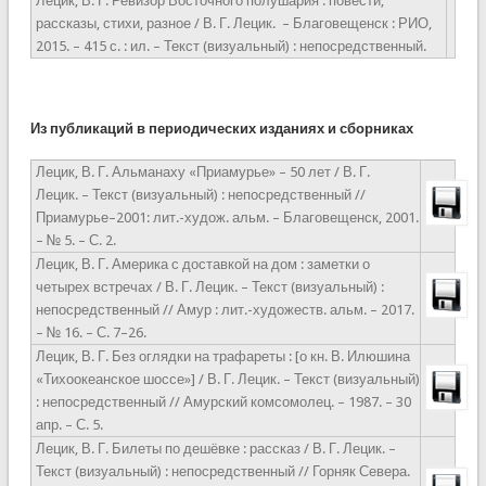
Лецик, В. Г. Ревизор Восточного полушария : повести,
рассказы, стихи, разное / В. Г. Лецик. – Благовещенск : РИО,
2015. – 415 с. : ил. – Текст (визуальный) : непосредственный.
Из публикаций в периодических изданиях и сборниках
Лецик, В. Г. Альманаху «Приамурье» – 50 лет / В. Г.
Лецик. – Текст (визуальный) : непосредственный //
Приамурье–2001: лит.-худож. альм. – Благовещенск, 2001.
– № 5. – С. 2.
Лецик, В. Г. Америка с доставкой на дом : заметки о
четырех встречах / В. Г. Лецик. – Текст (визуальный) :
непосредственный // Амур : лит.-художеств. альм. – 2017.
– № 16. – С. 7–26.
Лецик, В. Г. Без оглядки на трафареты : [о кн. В. Илюшина
«Тихоокеанское шоссе»] / В. Г. Лецик. – Текст (визуальный)
: непосредственный // Амурский комсомолец. – 1987. – 30
апр. – С. 5.
Лецик, В. Г. Билеты по дешёвке : рассказ / В. Г. Лецик. –
Текст (визуальный) : непосредственный // Горняк Севера.