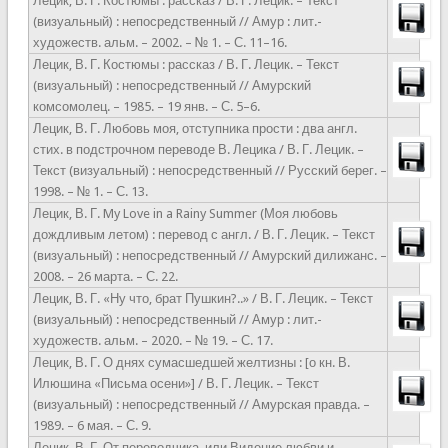
Лецик, В. Г. Костюмы : рассказ / В. Г. Лецик. – Текст
(визуальный) : непосредственный // Амур : лит.-
художеств. альм. – 2002. – № 1. – С. 11–16.
Лецик, В. Г. Костюмы : рассказ / В. Г. Лецик. – Текст
(визуальный) : непосредственный // Амурский
комсомолец. – 1985. – 19 янв. – С. 5–6.
Лецик, В. Г. Любовь моя, отступника прости : два англ.
стих. в подстрочном переводе В. Лецика / В. Г. Лецик. –
Текст (визуальный) : непосредственный // Русский берег. –
1998. – № 1. – С. 13.
Лецик, В. Г. My Love in a Rainy Summer (Моя любовь
дождливым летом) : перевод с англ. / В. Г. Лецик. – Текст
(визуальный) : непосредственный // Амурский дилижанс. –
2008. – 26 марта. – С. 22.
Лецик, В. Г. «Ну что, брат Пушкин?..» / В. Г. Лецик. – Текст
(визуальный) : непосредственный // Амур : лит.-
художеств. альм. – 2020. – № 19. – С. 17.
Лецик, В. Г. О днях сумасшедшей желтизны : [о кн. В.
Илюшина «Письма осени»] / В. Г. Лецик. – Текст
(визуальный) : непосредственный // Амурская правда. –
1989. – 6 мая. – С. 9.
Лецик, В. Г. От переводчика, или Видение любви и