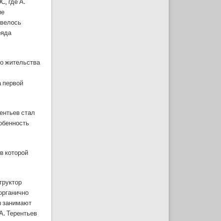
, где А.
ие
овелось
ряда
то жительства
а первой
рентьев стал
собенность
в которой
структор
 органично
ы занимают
А. Терентьев