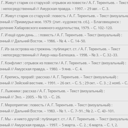
 Г. Живут старик со старухой : отрывок из повести / А. Г. Терентьев. – Текс
: непосредственный // Амурская правда. – 1997. – 29 авг. – С. 3.
 Г. Живут старик со старухой : повесть / А. Г. Терентьев. – Текст (визуальны
нный // Приамурье мое. 1979 : [лит.-художеств. сб.]. – Благовещенск :
еление Хабаровского книжного издательства, 1979. – С. 102–120.
 Г. И ещё один день… : повесть / А. Г. Терентьев. – Текст (визуальный) :
нный // Дальний Восток. – 1986. – № 4. – С. 14–50.
 Г. Из-за острова на стрежень : публицист. ст. / А. Г. Терентьев. – Текст
 : непосредственный // Амур-наш-Батюшка. – 1998. – № 3. – С. 32–33.
 Г. Конфликт : отрывок из повести / А. Г. Терентьев. – Текст (визуальный) :
нный // Амурская правда. – 1980. – 9 янв. – С. 4.
 Г. Крепись, прораб! : рассказ / А. Г. Терентьев. – Текст (визуальный) :
ый // Зейский вестник. – 1991. – 26 окт. – С. 5. ; 29 окт. – С. 3. ; 2 нояб. – С.
 Г. Лыжники : рассказ / А. Г. Терентьев. – Текст (визуальный) :
ный // Эхо. – 2005. – № 13. – С. 26.
 Г. Мероприятие : повесть / А. Г. Терентьев. – Текст (визуальный) :
ный // Дальний Восток. – 1983. – № 1. – С. 7–91. ; № 2. – С. 43–101.
 Г. Мы – и никто другой : публицист. ст. / А. Г. Терентьев. – Текст (визуальны
ный // Амурская правда. – 1997. – 5 марта. – С. 2. ; 6 марта. – С. 1, 2.