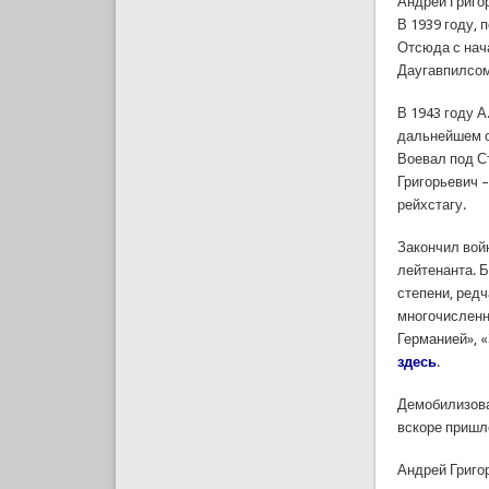
Андрей Григор
В 1939 году, 
Отсюда с нача
Даугавпилсом
В 1943 году А
дальнейшем о
Воевал под С
Григорьевич 
рейхстагу.
Закончил войн
лейтенанта. 
степени, ред
многочисленн
Германией», «
здесь
.
Демобилизова
вскоре пришло
Андрей Григор