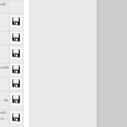
ый) :
льный)
. – №
ый) :
ль. –