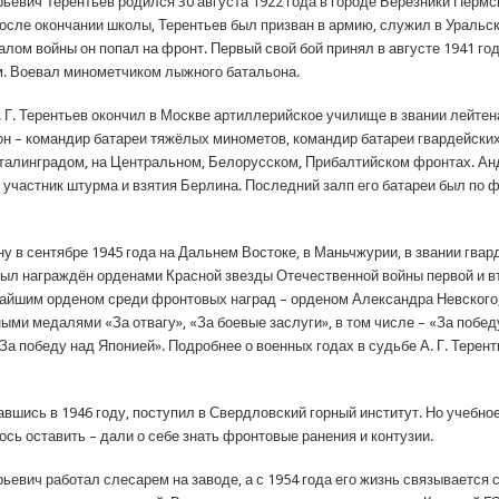
ьевич Терентьев родился 30 августа 1922 года в городе Березники Пермс
после окончании школы, Терентьев был призван в армию, служил в Уральск
лом войны он попал на фронт. Первый свой бой принял в августе 1941 го
. Воевал минометчиком лыжного батальона.
. Г. Терентьев окончил в Москве артиллерийское училище в звании лейтен
н – командир батареи тяжёлых минометов, командир батареи гвардейски
талинградом, на Центральном, Белорусском, Прибалтийском фронтах. Ан
– участник штурма и взятия Берлина. Последний залп его батареи был по
у в сентябре 1945 года на Дальнем Востоке, в Маньчжурии, в звании гвар
Был награждён орденами Красной звезды Отечественной войны первой и в
чайшим орденом среди фронтовых наград – орденом Александра Невского
ыми медалями «За отвагу», «За боевые заслуги», в том числе – «За побед
За победу над Японией». Подробнее о военных годах в судьбе А. Г. Терен
вшись в 1946 году, поступил в Свердловский горный институт. Но учебно
сь оставить – дали о себе знать фронтовые ранения и контузии.
ьевич работал слесарем на заводе, а с 1954 года его жизнь связывается 