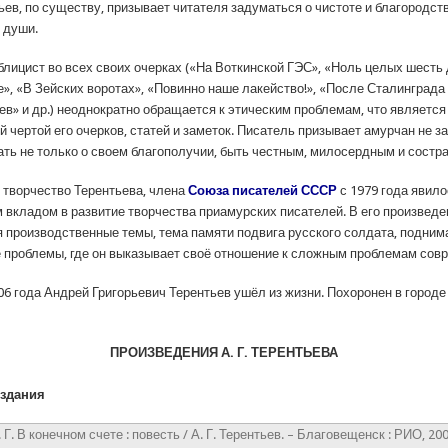
ьев, по существу, призывает читателя задуматься о чистоте и благородст
 души.
блицист во всех своих очерках («На Воткинской ГЭС», «Ноль целых шесть 
е», «В Зейских воротах», «Повинно наше лакейство!», «После Сталинграда
ев» и др.) неоднократно обращается к этическим проблемам, что является
 чертой его очерков, статей и заметок. Писатель призывает амурчан не 
ать не только о своем благополучии, быть честным, милосердным и сост
 творчество Терентьева, члена
Союза писателей СССР
с 1979 года явил
 вкладом в развитие творчества приамурских писателей. В его произвед
 производственные темы, тема памяти подвига русского солдата, подни
 проблемы, где он выказывает своё отношение к сложным проблемам сов
06 года Андрей Григорьевич Терентьев ушёл из жизни. Похоронен в городе
ПРОИЗВЕДЕНИЯ А. Г. ТЕРЕНТЬЕВА
здания
 Г. В конечном счете : повесть / А. Г. Терентьев. – Благовещенск : РИО, 200