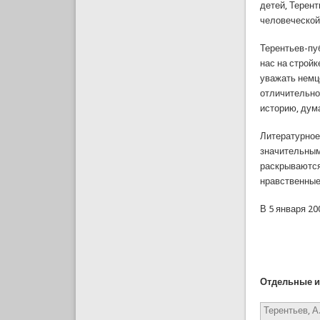
детей, Терент
человеческой
Терентьев-пу
нас на стройк
уважать немц
отличительной
историю, дум
Литературное
значительным
раскрываются
нравственные
В 5 января 20
Отдельные и
Терентьев, А.