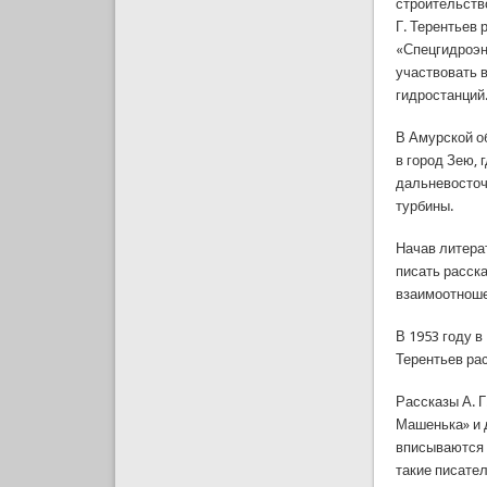
строительств
Г. Терентьев
«Спецгидроэн
участвовать 
гидростанций
В Амурской об
в город Зею,
дальневосточ
турбины.
Начав литерат
писать расска
взаимоотноше
В 1953 году 
Терентьев ра
Рассказы А. Г
Машенька» и 
вписываются 
такие писател