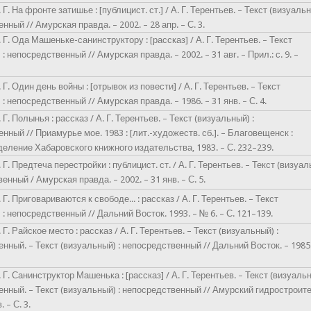
 Г. На фронте затишье : [публицист. ст.] / А. Г. Терентьев. – Текст (визуальн
нный // Амурская правда. – 2002. – 28 апр. – С. 3.
 Г. Ода Машеньке-санинструктору : [рассказ] / А. Г. Терентьев. – Текст
: непосредственный // Амурская правда. – 2002. – 31 авг. – Прил.: с. 9. –
 Г. Один день войны : [отрывок из повести] / А. Г. Терентьев. – Текст
: непосредственный // Амурская правда. – 1986. – 31 янв. – С. 4.
 Г. Полынья : рассказ / А. Г. Терентьев. – Текст (визуальный) :
нный // Приамурье мое. 1983 : [лит.-художеств. сб.]. – Благовещенск :
еление Хабаровского книжного издательства, 1983. – С. 232–239.
 Г. Предтеча перестройки : публицист. ст. / А. Г. Терентьев. – Текст (визуа
енный / Амурская правда. – 2002. – 31 янв. – С. 5.
 Г. Приговариваются к свободе... : рассказ / А. Г. Терентьев. – Текст
 : непосредственный // Дальний Восток. 1993. – № 6. – С. 121–139.
 Г. Райское место : рассказ / А. Г. Терентьев. – Текст (визуальный) :
нный. – Текст (визуальный) : непосредственный // Дальний Восток. – 1985
 Г. Санинструктор Машенька : [рассказ] / А. Г. Терентьев. – Текст (визуальн
нный. – Текст (визуальный) : непосредственный // Амурский гидростроите
. – С. 3.