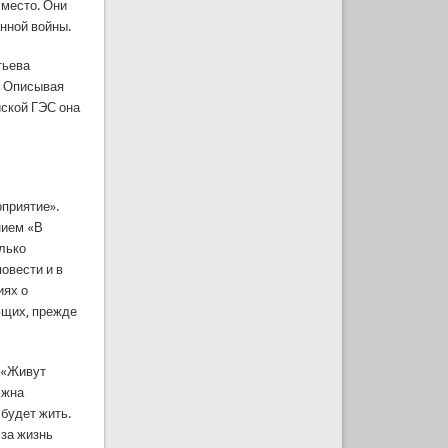
 место. Они
нной войны.
тьева
. Описывая
йской ГЭС она
оприятие».
нием «В
олько
овести и в
иях о
ющих, прежде
 «Живут
лжна
 будет жить.
 за жизнь