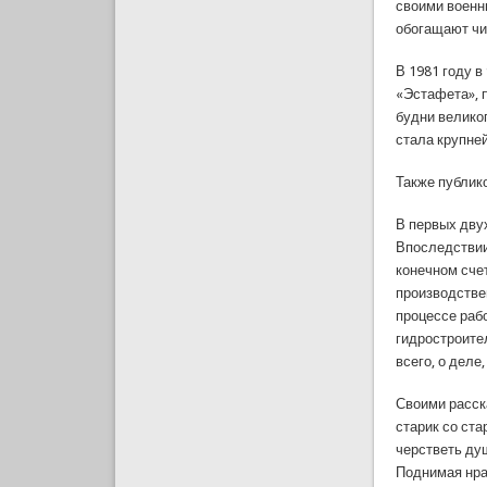
своими военн
обогащают чи
В 1981 году в
«Эстафета», 
будни велико
стала крупне
Также публик
В первых дву
Впоследствии
конечном сче
производстве
процессе раб
гидростроите
всего, о деле,
Своими расск
старик со ста
черстветь душ
Поднимая нра