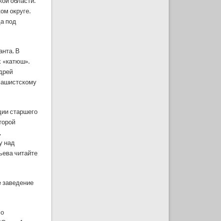
кой области.
ом округе.
да под
анта. В
х «катюш».
дрей
 фашистскому
дии старшего
торой
,
у над
тьева читайте
е заведение
со