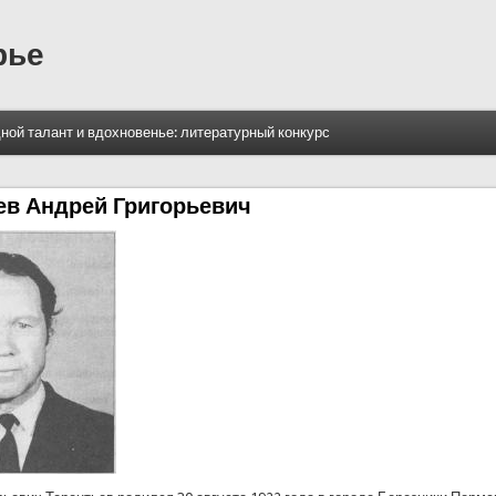
рье
ной талант и вдохновенье: литературный конкурс
ев Андрей Григорьевич