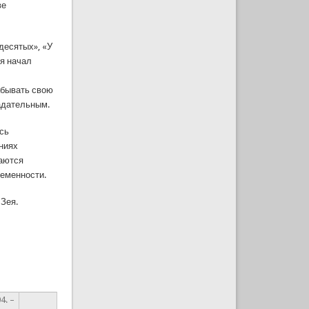
ве
десятых», «У
 я начал
забывать свою
радательным.
ось
ениях
маются
ременности.
 Зея.
4. –