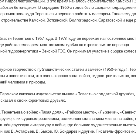
ом гидроэлектростанций. В это время началось строительство Камской ГЭС
 работал бетонщиком. В середине 1960-х годов было создано подразделен
ергомонтаж», куда Терентьев и перешел работать слесарем. Также ему д
в строительстве Камской, Воткинской, Волгоградской, Саратовской и еще 
.
ласти Терентьев с 1967 года. В 1973 году он переехал на постоянное мес
 где работал слесарем-монтажником турбин на строительстве первенца
ной гидроэнергетики – Зейской ГЭС. Он принимал участие в сборке колес
урное творчество с публицистических статей и заметок (1950-е годы), Те
зы и повести о том, что очень хорошо знал: война, гидростроительство, о
ний человека и природы.
в Пермском книжном издательстве вышла «Повесть о солдатской дружбе», 
ссказал о своих фронтовых друзьях.
. Терентьева о войне: «Такая доля», «Райское место», «Лыжники», «Санин
другие, с их суровым реализмом, великолепным знанием жизни, на войне,
в общерусскую литературу о войне, где большие художественные высот
и, как В. Астафьев, В. Быков, Ю. Бондарев и другие. Писатель-фронтовик 