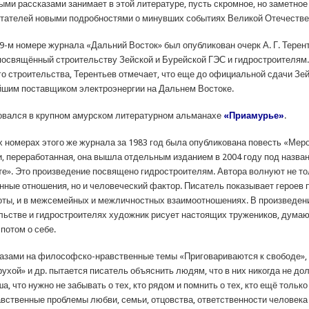
ыми рассказами занимает в этой литературе, пусть скромное, но заметное
тателей новыми подробностями о минувших событиях Великой Отечестве
 9-м номере журнала «Дальний Восток» был опубликован очерк А. Г. Терен
посвящённый строительству Зейской и Бурейской ГЭС и гидростроителям
го строительства, Терентьев отмечает, что еще до официальной сдачи Зе
йшим поставщиком электроэнергии на Дальнем Востоке.
овался в крупном амурском литературном альманахе
«Приамурье»
.
х номерах этого же журнала за 1983 год была опубликована повесть «Мер
, переработанная, она вышла отдельным изданием в 2004 году под назва
те». Это произведение посвящено гидростроителям. Автора волнуют не т
нные отношения, но и человеческий фактор. Писатель показывает героев п
оты, и в межсемейных и межличностных взаимоотношениях. В произведен
льстве и гидростроителях художник рисует настоящих тружеников, дума
 потом о себе.
азами на философско-нравственные темы «Приговариваются к свободе»,
рухой» и др. пытается писатель объяснить людям, что в них никогда не до
а, что нужно не забывать о тех, кто рядом и помнить о тех, кто ещё только
вственные проблемы любви, семьи, отцовства, ответственности человека