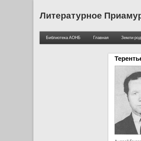
Литературное Приаму
Библиотека АОНБ
Главная
Земли род
Теренть