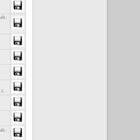
т
й) :
 2.
й) :