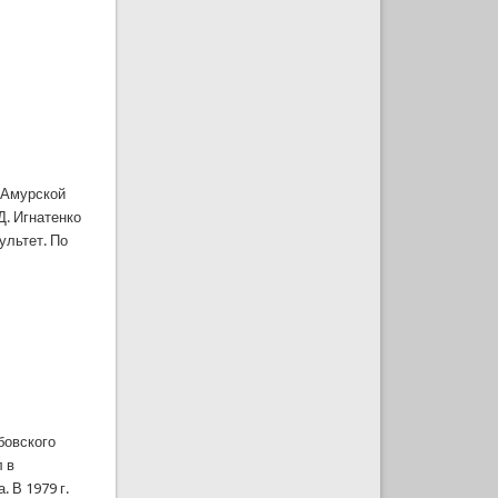
а Амурской
Д. Игнатенко
ультет. По
бовского
л в
 В 1979 г.