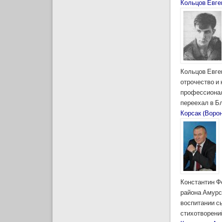
Кольцов Евге
Кольцов Евге
отрочество и
профессионал
переехал в Бл
Корсак (Воро
Константин Ф
района Амурс
воспитании с
стихотворений 