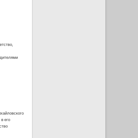
етство,
одителями
ихайловского
 в его
ство