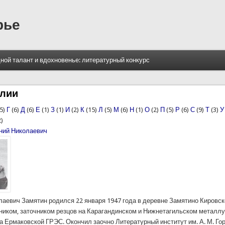
рье
ной талант и вдохновенье: литературный конкурс
алии
5)
Г
(6)
Д
(6)
Е
(1)
З
(1)
И
(2)
К
(15)
Л
(5)
М
(6)
Н
(1)
О
(2)
П
(5)
Р
(6)
С
(9)
Т
(3)
У
2)
ний Николаевич
лаевич Замятин родился 22 января 1947 года в деревне Замятино Кировск
ником, заточником резцов на Карагандинском и Нижнетагильском металл
а Ермаковской ГРЭС. Окончил заочно Литературный институт им. А. М. Гор