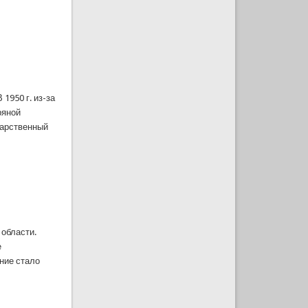
1950 г. из-за
ряной
дарственный
 области.
е
ение стало