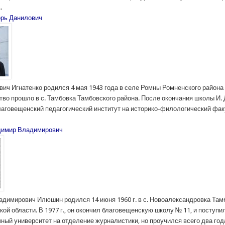
.
орь Данилович
вич Игнатенко родился 4 мая 1943 года в селе Ромны Ромненского район
тво прошло в с. Тамбовка Тамбовского района. После окончания школы И. 
лаговещенский педагогический институт на историко-филологический фак
имир Владимирович
димирович Илюшин родился 14 июня 1960 г. в с. Новоалександровка Там
ой области. В 1977 г., он окончил благовещенскую школу № 11, и поступи
ый университет на отделение журналистики, но проучился всего два года.