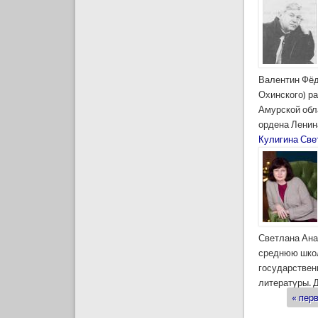
Валентин Фёд
Охинского) р
Амурской обл
ордена Ленин
Кулигина Све
Светлана Ана
среднюю школ
государственн
литературы. Д
« пер
Стран