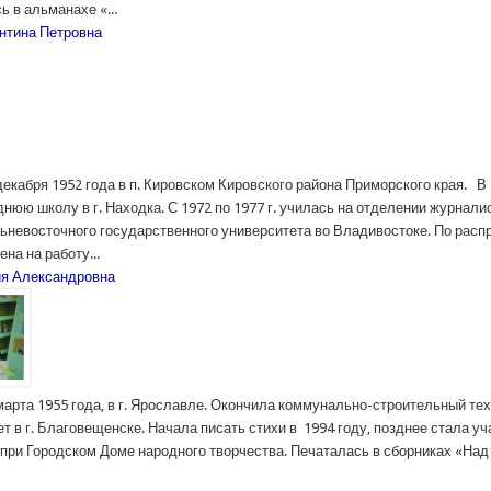
 в альманахе «...
нтина Петровна
екабря 1952 года в п. Кировском Кировского района Приморского края. В
нюю школу в г. Находка. С 1972 по 1977 г. училась на отделении журнали
невосточного государственного университета во Владивостоке. По рас
на на работу...
ия Александровна
марта 1955 года, в г. Ярославле. Окончила коммунально-строительный тех
т в г. Благовещенске. Начала писать стихи в 1994 году, позднее стала у
 при Городском Доме народного творчества. Печаталась в сборниках «На