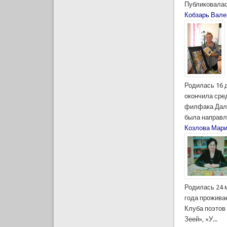
Публиковалась
Кобзарь Вале
Родилась 16 д
окончила сред
филфака Даль
была направле
Козлова Мар
Родилась 24 
года проживае
Клуба поэтов
Зеей», «У...