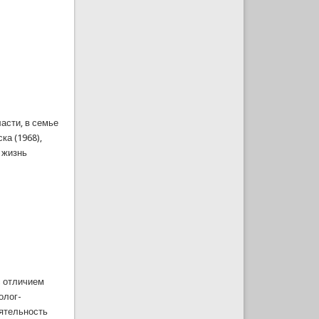
асти, в семье
ка (1968),
 жизнь
с отличием
олог-
еятельность