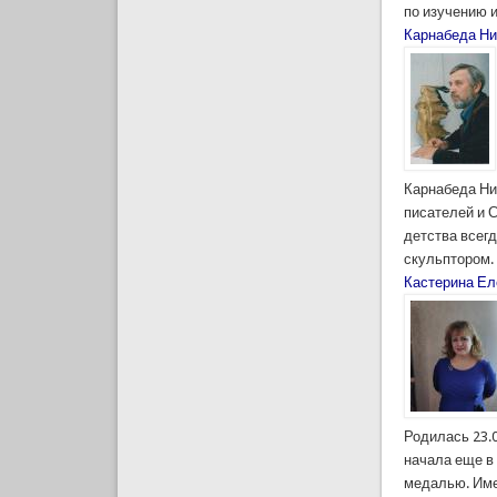
по изучению и
Карнабеда Ни
Карнабеда Ни
писателей и С
детства всегд
скульптором. 
Кастерина Е
Родилась 23.0
начала еще в
медалью. Име