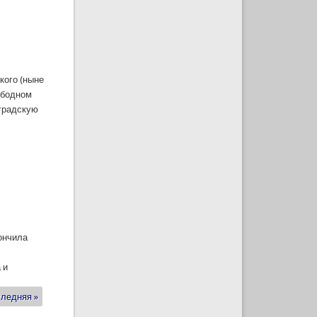
кого (ныне
ободном
нградскую
кончила
 и
ледняя »