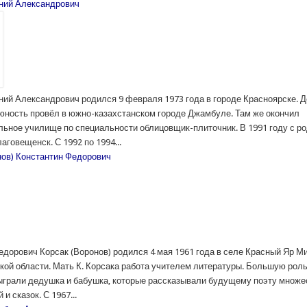
ний Александрович
ний Александрович родился 9 февраля 1973 года в городе Красноярске. Д
 юность провёл в южно-казахстанском городе Джамбуле. Там же окончил
ьное училище по специальности облицовщик-плиточник. В 1991 году с р
аговещенск. С 1992 по 1994...
нов) Константин Федорович
едорович Корсак (Воронов) родился 4 мая 1961 года в селе Красный Яр М
кой области. Мать К. Корсака работа учителем литературы. Большую роль
ыграли дедушка и бабушка, которые рассказывали будущему поэту множе
и сказок. С 1967...