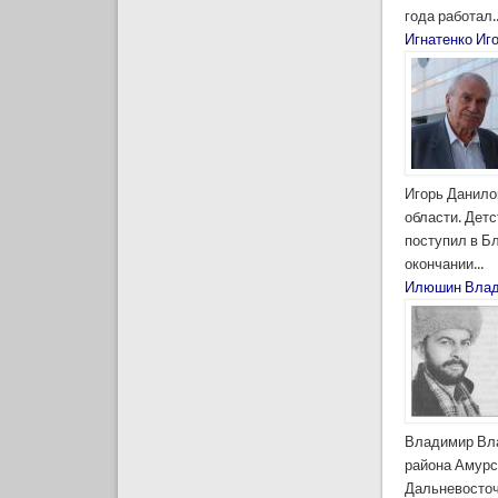
года работал..
Игнатенко Иг
Игорь Данило
области. Детс
поступил в Б
окончании...
Илюшин Влад
Владимир Вла
района Амурск
Дальневосточн