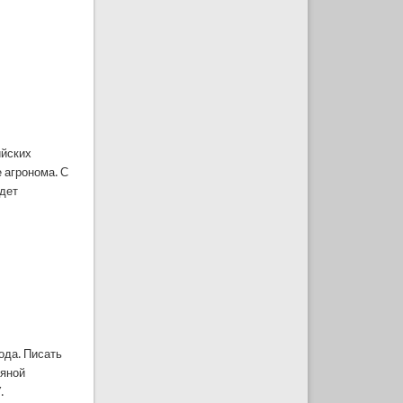
ийских
е агронома. С
удет
года. Писать
ряной
.