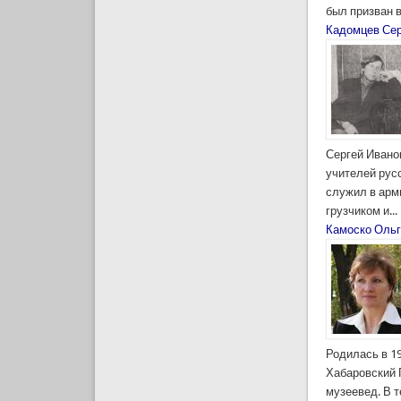
был призван в
Кадомцев Сер
Сергей Иванов
учителей русс
служил в арм
грузчиком и...
Камоско Ольг
Родилась в 19
Хабаровский 
музеевед. В 