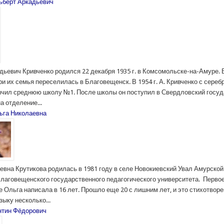
ьберт Аркадьевич
ьевич Кривченко родился 22 декабря 1935 г. в Комсомольске-на-Амуре. В 
и их семья переселилась в Благовещенск. В 1954 г. А. Кривченко с сереб
чил среднюю школу №1. После школы он поступил в Свердловский госу
а отделение...
ьга Николаевна
евна Крутикова родилась в 1981 году в cеле Новокиевский Увал Амурской
лаговещенского государственного педагогического университета. Перво
 Ольга написала в 16 лет. Прошло еще 20 с лишним лет, и это стихотвор
зыку несколько...
нтин Фёдорович