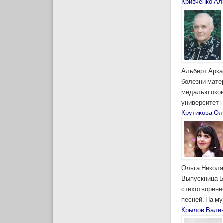
Кривченко Ал
Альберт Аркад
болезни матер
медалью окон
университет н
Крутикова Ол
Ольга Никола
Выпускница Б
стихотворение
песней. На му
Крылов Вале