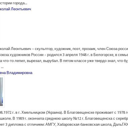
стории города...
колай Леонтьевич
колай Леонтьевич – скульптор, художник, поэт, прозаик, член Союза росс
оюза художников России – родился 3 апреля 1948 г. в Белогорске, в семь
а что-то лепил, вырезал, вырубал. В пятом классе уже твердо знал, что б
...
лена Владимировна
8.1972 г. в г. Хмельницком (Украина). В Благовещенске проживает с 1978 
 школе. В 1989 г. окончила среднюю школу №12 г. Благовещенска с сереб
ет 3 диплома с отличием: АМГУ, Хабаровская банковская школа, ДальГАУ