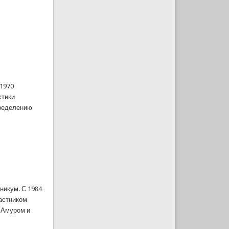
 1970
стики
пределению
никум. С 1984
частником
д Амуром и