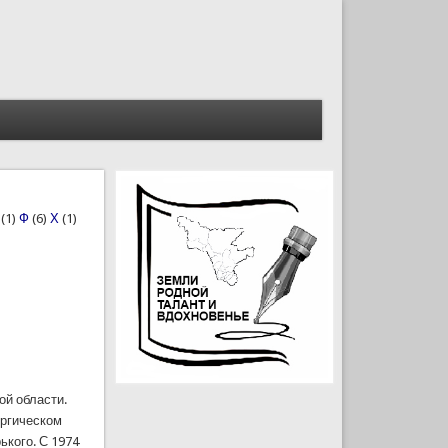
(1)
Ф
(6)
Х
(1)
ой области.
ургическом
ького. С 1974