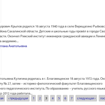
орович Крылов родился 16 августа 1940 года в селе Верещагино Рыбковс
айона Сахалинской области. Детские и школьные годы провёл в городе Св
асти. Окончил Рижский институт инженеров гражданской авиации и Лени
а академию...
тлана Анатольевна
тольевна Кулигина родилась в г. Благовещенске 18 августа 1972 года. О
у № 27, затем – историко-филологический факультет Благовещенского
ого педагогического института. По образованию – учитель русского языка
о 2012 года работала...
вая
‹ предыдущая
1
2
3
4
5
6
7
следующая ›
пос
ицы