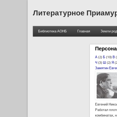
Литературное Приаму
Библиотека АОНБ
Главная
Земли род
Персон
А
(2)
Б
(10)
В
(
Ч
(3)
Ш
(2)
Я
(
Замятин Евге
Евгений Нико
Работал плот
комбинатах, н