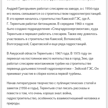
Андрей Григорьевич работал слесарем на заводе, а с 1954 года
его жизнь связывается со строительством гидроэлектростанций.
В это время началось строительство Камской ГЭС, где А.
Г. Терентьев работал бетонщиком. В середине 1960-х годов
было создано подразделение «Спецгидроэнергомонтаж», куда
Терентьев и перешел работать слесарем. Также ему довелось
участвовать в строительстве Камской, Воткинской,
Волгоградской, Саратовской и еще ряда гидростанций.
В Амурской области Терентьев с 1967 года. В 1973 году он
переехал на постоянное место жительства в город Зею, где
работал слесарем-монтажником турбин на строительстве
первенца дальневосточной гидроэнергетики – Зейской ГЭС. Он
принимал участие в сборке колеса первой турбины.
Начав литературное творчество с публицистических статей и
заметок (1950-е годы), Терентьев стал писать рассказы и
повести о том, что очень хорошо знал: война,
гидростроительство, особенность взаимоотношений человека и
природы.