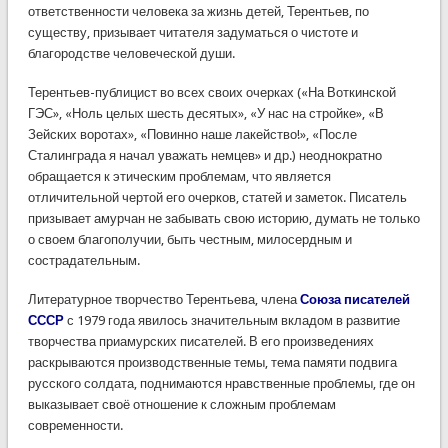
ответственности человека за жизнь детей, Терентьев, по
существу, призывает читателя задуматься о чистоте и
благородстве человеческой души.
Терентьев-публицист во всех своих очерках («На Воткинской
ГЭС», «Ноль целых шесть десятых», «У нас на стройке», «В
Зейских воротах», «Повинно наше лакейство!», «После
Сталинграда я начал уважать немцев» и др.) неоднократно
обращается к этическим проблемам, что является
отличительной чертой его очерков, статей и заметок. Писатель
призывает амурчан не забывать свою историю, думать не только
о своем благополучии, быть честным, милосердным и
сострадательным.
Литературное творчество Терентьева, члена
Союза писателей
СССР
с 1979 года явилось значительным вкладом в развитие
творчества приамурских писателей. В его произведениях
раскрываются производственные темы, тема памяти подвига
русского солдата, поднимаются нравственные проблемы, где он
выказывает своё отношение к сложным проблемам
современности.