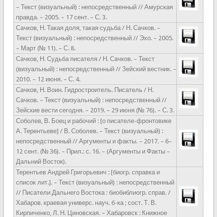
– Текст (визуальный) : непосредственный // Амурская
правда. – 2005. – 17 сент. – С. 3.
Сачков, Н. Такая доля, такая судьба / Н. Сачков. –
Текст (визуальный) : непосредственный // Эхо. – 2005.
– Март (№ 11). – С. 8.
Сачков, Н. Судьба писателя / Н. Сачков. – Текст
(визуальный) : непосредственный // Зейский вестник. –
2010. – 12 июня. – С. 4.
Сачков, Н. Воин. Гидростроитель. Писатель / Н.
Сачков. – Текст (визуальный) : непосредственный //
Зейские вести сегодня. – 2019. – 29 июня (№ 76). – С. 3.
Соболев, В. Боец и рабочий : [о писателе-фронтовике
А. Терентьеве] / В. Соболев. – Текст (визуальный) :
непосредственный // Аргументы и факты. – 2017. – 6–
12 сент. (№ 36). – Прил.: с. 16. – (Аргументы и Факты –
Дальний Восток).
Терентьев Андрей Григорьевич : [биогр. справка и
список лит.]. – Текст (визуальный) : непосредственный
// Писатели Дальнего Востока : биобиблиогр. справ. /
Хабаров. краевая универс. науч. б-ка ; сост. Т. В.
Кирпиченко, Л. Н. Циновская. – Хабаровск : Книжное