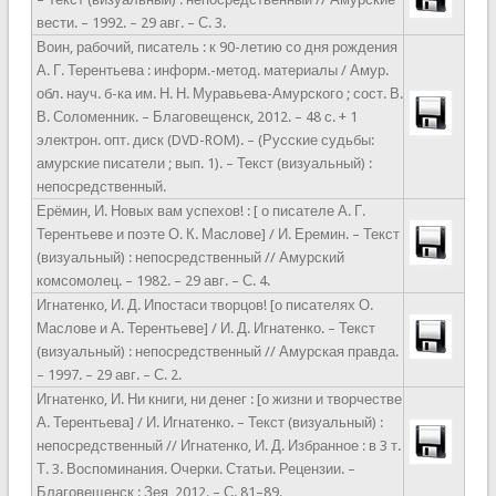
вести. – 1992. – 29 авг. – С. 3.
Воин, рабочий, писатель : к 90-летию со дня рождения
А. Г. Терентьева : информ.-метод. материалы / Амур.
обл. науч. б-ка им. Н. Н. Муравьева-Амурского ; сост. В.
В. Соломенник. – Благовещенск, 2012. – 48 с. + 1
электрон. опт. диск (DVD-ROM). – (Русские судьбы:
амурские писатели ; вып. 1). – Текст (визуальный) :
непосредственный.
Ерёмин, И. Новых вам успехов! : [ о писателе А. Г.
Терентьеве и поэте О. К. Маслове] / И. Еремин. – Текст
(визуальный) : непосредственный // Амурский
комсомолец. – 1982. – 29 авг. – С. 4.
Игнатенко, И. Д. Ипостаси творцов! [о писателях О.
Маслове и А. Терентьеве] / И. Д. Игнатенко. – Текст
(визуальный) : непосредственный // Амурская правда.
– 1997. – 29 авг. – С. 2.
Игнатенко, И. Ни книги, ни денег : [о жизни и творчестве
А. Терентьева] / И. Игнатенко. – Текст (визуальный) :
непосредственный // Игнатенко, И. Д. Избранное : в 3 т.
Т. 3. Воспоминания. Очерки. Статьи. Рецензии. –
Благовещенск : Зея, 2012. – С. 81–89.