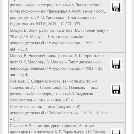
(визуальный) : непосредственный // Энциклопедия
литературной жизни Приамурья XIX–XXI веков / сост.,
ред., вступ. ст. А. В. Урманова. – Благовещенск :
Издательство БГПУ, 2013. – С. 372–373.
Машук, Б. Воин, рабочий, писатель : [А. Г. Терентьеву –
70 лет] / Б. Машук. – Текст (визуальный) :
непосредственный // Амурская правда. – 1992. – 29
авг. – С. 3.
Машук, Б. Наши юбиляры : [прозаик А. Г. Терентьев и
поэт О. К. Маслов] / Б. Машук. – Текст (визуальный) :
непосредственный // Амурская правда. – 1982. – 29
авг. – С. 4.
Новиков, С. Сопричастность : [в числе других – о
творчестве А. Г. Терентьева] / С. Новиков. – Текст
(визуальный) : непосредственный // Амурская
комсомолец. – 1987. – 17 янв. – С. 4.
Памяти писателя. – Текст (визуальный) :
непосредственный // Зейский вестник. – 2006. – 13 янв.
– С. 8.
Сачков, Н. Зея литературная гордится богатым
наследием : [о писателе А. Г. Терентьеве] / Н. Сачков.