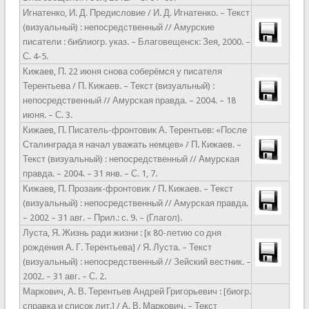
Игнатенко, И. Д. Предисловие / И. Д. Игнатенко. – Текст
(визуальный) : непосредственный // Амурские
писатели : библиогр. указ. – Благовещенск: Зея, 2000. –
С. 4-5.
Кижаев, П. 22 июня снова соберёмся у писателя
Терентьева / П. Кижаев. – Текст (визуальный) :
непосредственный // Амурская правда. – 2004. – 18
июня. – С. 3.
Кижаев, П. Писатель-фронтовик А. Терентьев: «После
Сталинграда я начал уважать немцев» / П. Кижаев. –
Текст (визуальный) : непосредственный // Амурская
правда. – 2004. – 31 янв. – С. 1, 7.
Кижаев, П. Прозаик-фронтовик / П. Кижаев. – Текст
(визуальный) : непосредственный // Амурская правда.
– 2002 – 31 авг. – Прил.: с. 9. – (Глагол).
Луста, Я. Жизнь ради жизни : [к 80-летию со дня
рождения А. Г. Терентьева] / Я. Луста. – Текст
(визуальный) : непосредственный // Зейский вестник. –
2002. – 31 авг. – С. 2.
Маркович, А. В. Терентьев Андрей Григорьевич : [биогр.
справка и список лит.] / А. В. Маркович. – Текст