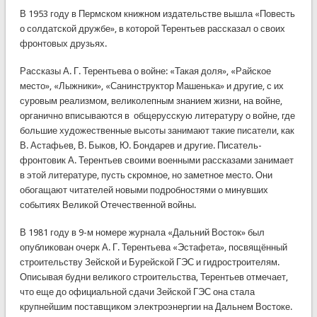
В 1953 году в Пермском книжном издательстве вышла «Повесть
о солдатской дружбе», в которой Терентьев рассказал о своих
фронтовых друзьях.
Рассказы А. Г. Терентьева о войне: «Такая доля», «Райское
место», «Лыжники», «Санинструктор Машенька» и другие, с их
суровым реализмом, великолепным знанием жизни, на войне,
органично вписываются в общерусскую литературу о войне, где
большие художественные высоты занимают такие писатели, как
В. Астафьев, В. Быков, Ю. Бондарев и другие. Писатель-
фронтовик А. Терентьев своими военными рассказами занимает
в этой литературе, пусть скромное, но заметное место. Они
обогащают читателей новыми подробностями о минувших
событиях Великой Отечественной войны.
В 1981 году в 9-м номере журнала «Дальний Восток» был
опубликован очерк А. Г. Терентьева «Эстафета», посвящённый
строительству Зейской и Бурейской ГЭС и гидростроителям.
Описывая будни великого строительства, Терентьев отмечает,
что еще до официальной сдачи Зейской ГЭС она стала
крупнейшим поставщиком электроэнергии на Дальнем Востоке.