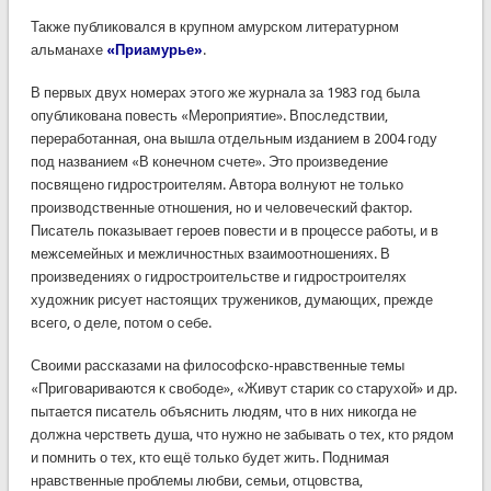
Также публиковался в крупном амурском литературном
альманахе
«Приамурье»
.
В первых двух номерах этого же журнала за 1983 год была
опубликована повесть «Мероприятие». Впоследствии,
переработанная, она вышла отдельным изданием в 2004 году
под названием «В конечном счете». Это произведение
посвящено гидростроителям. Автора волнуют не только
производственные отношения, но и человеческий фактор.
Писатель показывает героев повести и в процессе работы, и в
межсемейных и межличностных взаимоотношениях. В
произведениях о гидростроительстве и гидростроителях
художник рисует настоящих тружеников, думающих, прежде
всего, о деле, потом о себе.
Своими рассказами на философско-нравственные темы
«Приговариваются к свободе», «Живут старик со старухой» и др.
пытается писатель объяснить людям, что в них никогда не
должна черстветь душа, что нужно не забывать о тех, кто рядом
и помнить о тех, кто ещё только будет жить. Поднимая
нравственные проблемы любви, семьи, отцовства,