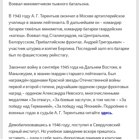
Воевал минометчиком лыжного батальона.
В 1943 году А. Г. Терентьев окончил в Москве артиллерийское
училище в звании лейтенанта. В дальнейшем он – командир
батареи тяжёлых минометов, командир батареи гвардейских
«катюш». Воевал под Сталинградом, на Центральном,
Белорусском, Прибалтийском фронтах. Андрей Григорьевич –
участник штурма и взятия Берлина. Последний залп его батареи
был по фашистскому рейхстагу.
Закончил войну в сентябре 1945 года на Дальнем Востоке, в
Маньчжурии, в звании гвардии старшего лейтенанта. Был
награждён орденами Красной звезды Отечественной войны
первой и второй степени, редчайшим орденом среди фронтовых
наград – орденом Александра Невского, многочисленными
медалями «За отвагу», «За боевые заслуги», в том числе – «За
победу над Германией», «За победу над Японией». Подробнее о
военных годах в судьбе А. Г. Терентьева читайте
здесь
.
Демобилизовавшись в 1946 году, поступил в Свердловский
горный институт. Но учебное заведение вскоре пришлось
оставить – дали о себе знать фронтовые ранения и контузии.